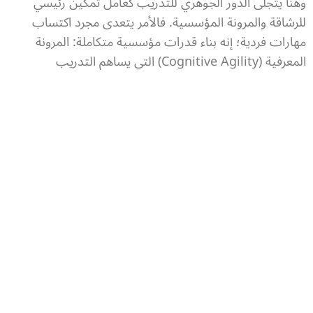
وهنا يتجلى الدور الجوهري للتدريب كعامل تمكين رئيسي
للرشاقة والمرونة المؤسسية. فالأمر يتعدى مجرد اكتساب
مهارات فردية؛ إنه بناء قدرات مؤسسية متكاملة: المرونة
المعرفية (Cognitive Agility) التي يساهم التدريب
المتخصص في بنائها من خلال فهم مشترك وعميق
لديناميكيات الأزمات وتداعياتها، وتطوير مهارات التحليل
النقدي والتفكير الاستراتيجي والقدرة على استشراف
المستقبل، مما يمكن المؤسسة من تقييم الموقف بسرعة
ودقة؛ والمرونة التشغيلية (Operational Agility) حيث يزود
التدريب الموظفين بالكفاءات العملية اللازمة لتنفيذ
الاستجابات السريعة كإدارة الموارد المالية تحت الضغط
وتطبيق خطط استمرارية الأعمال وإدارة المخاطر واستخدام
الأدوات الرقمية؛ والمرونة العلائقية (Relational Agility) عبر
صقل مهارات التواصل والتفاوض وبناء الشراكات لتنسيق
الجهود داخلياً وخارجياً؛ وأخيراً المرونة العاطفية والنفسية
(Emotional Resilience) من خلال برامج دعم الصحة