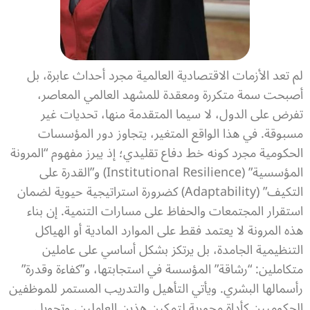
لم تعد الأزمات الاقتصادية العالمية مجرد أحداث عابرة، بل
أصبحت سمة متكررة ومعقدة للمشهد العالمي المعاصر،
تفرض على الدول، لا سيما المتقدمة منها، تحديات غير
مسبوقة. في هذا الواقع المتغير، يتجاوز دور المؤسسات
الحكومية مجرد كونه خط دفاع تقليدي؛ إذ يبرز مفهوم “المرونة
المؤسسية” (Institutional Resilience) و”القدرة على
التكيف” (Adaptability) كضرورة استراتيجية حيوية لضمان
استقرار المجتمعات والحفاظ على مسارات التنمية. إن بناء
هذه المرونة لا يعتمد فقط على الموارد المادية أو الهياكل
التنظيمية الجامدة، بل يرتكز بشكل أساسي على عاملين
متكاملين: “رشاقة” المؤسسة في استجابتها، و”كفاءة وقدرة”
رأسمالها البشري. ويأتي التأهيل والتدريب المستمر للموظفين
الحكوميين كأداة محورية لتمكين هذين العاملين، وتحويل