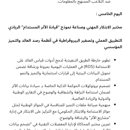
ضد التلاعب الممنهج بالمعلومات.
اليوم الخامس :
مختبر الابتكار المهني وصناعة نموذج “قيادة الأثر المستدام” الريادي
التطبيق العملي وتصفير البيروقراطية في أنظمة رصد العائد والتميز
المؤسسي
تطوير خارطة الطريق التنفيذية لدمج أدوات قياس العائد على
الاستدامة (ROS) في العمليات اليومية بمرونة ورشاقة تضمن
تحويل البيانات البيئية إلى قرارات استثمارية والتميز والنمو
المستدام.
تصميم بروتوكولات الحوكمة الذكية الخاصة بـ سيادة بيانات الأثر
لضمان استدامة النزاهة والشفافية والوضوح في التقارير الوطنية
والدولية والريادة العالمية.
منهجية صياغة ملفات التميز للمنافسة في الجوائز الوطنية (مثل
جوائز الاستدامة والابتكار الحكومي) مع التركيز على الابتكار في إدارة
“مشاريع الأثر” والرشاقة والوضوح.
تمرين مختبر المحاكاة لإدارة المعضلات التقنية في “تضخم بيانات