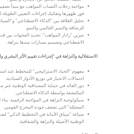
مواءمة رحلات اكتساب المواهب مع مبدأ تصفير
فور ظهورها وتفكيك إجراءات التعيين الطويلة لح
تحليل العلاقة بين “الذكاء الاصطناعي” و”السياد
للرشاقة والتميز العالمي والنمو.
تمرين “رادار المواهب”: تحديد الفجوات بين قد
الاصطناعي وتصميم مسارات سدها بنزاهة.
الاستقلالية والنزاهة في “إجراءات تقييم الأثر البشري و
مفهوم “الحياد الاستراتيجي” للمخطط عند استخ
احتمالات الانحياز في توزيع الأدوار السيادية.
دور القائد في حماية المصداقية الوطنية عبر م
المكتشفة بواسطة الذكاء الاصطناعي.
سيكولوجية النزاهة في المواءمة الرقمية: بناء ا
المضللة” التي تضعف جودة المخرج القومي.
صياغة “ميثاق الأمانة في التخطيط الذكي” لضما
الوطنية الأصيلة والنزاهة والشفافية.