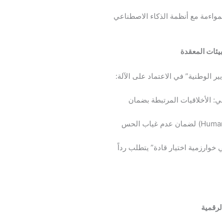
مواءمة مع أنظمة الذكاء الاصطناعي
يئات المعقدة
ر الوطنية” في الاعتماد على الآلة:
ي: الأخلاقيات المرتبطة بضمان
بناء أنظمة “التحقق المزدوج” (Human-in-the-loop) لضمان عدم غياب الحس
خوارزمية اختيار قادة” يتطلب رداً
لرقمية