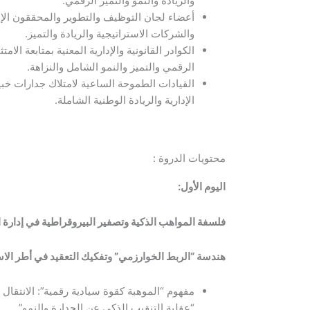
والريادة والنمو والتميز الرقمي.
أعضاء لجان التوظيف والتطوير والمحققون الإ
والشركات الاستراتيجية والريادة والتميز.
الكوادر القانونية والإدارية المعنية بمتابعة الام
الرقمي والتميز والنمو الشامل والنزاهة.
القيادات الطموحة الساعية لامتلاك جدارات خبي
الإدارية والريادة الوطنية الشاملة.
محتويات الدروة :
اليوم الأول
:
فلسفة المواهب الذكية وتصفير البيروقراطية في إدارة 
هندسة “الربط الخوارزمي” وتفكيك التعقيد في أطر الاس
مفهوم “الموهبة كقوة سيادية رقمية”: الانتقال م
“عقلية التنقيب الذكي عن الجدارة والنمو”.