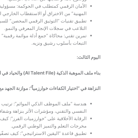
الأمان الرقمي كمتطلب في الحوكمة: مسؤولية ا
المهنية” من الاختراق أو الاستقطاب الخارجي ا
تطبيق تقنيات “التوثيق الرقمي المحصن” للسير
التلاعب في سجلات الإنجاز المعرفي والنمو.
تمرين تقني: محاكاة “جمع أدلة موائمة رقمية” 
التبعات بأسلوب رشيق ونزيه.
اليوم الثالث
:
بناء ملف الموهبة الذكية
(AI Talent File)
والحياد في ا
النزاهة في “اختيار الكفاءات خوارزمياً”: موازنة الجهد 
هندسة “ملف الموظف الذكي الموائم”: ترتيب المه
النفسي والتقني، ومؤشرات الأثر بنزاهة وشفافي
مخرجات التعلم والتميز الوطني الرقمي.
تطبيق قاعدة “اليقين الاستراتيجي”: كيف تصفّ