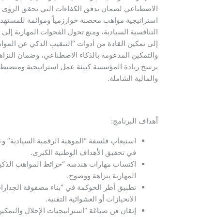
الاصطناعي لضمان تدفق الكفاءات التي تحقق الرؤى الو
استراتيجية مواهب محصنة خوارزمياً وموائمة للمستهدفا
التنافسية السيادية، ومنع تحول الفجوات المهارية إلى 
إلى تمكين القادة من أدوات “التنقيب الذكي عن الموا
والتمكين المدعومة بالذكاء الاصطناعي، وضمان النزاه
يرسخ ريادة المؤسسة كبيئة عمل استراتيجية ومنضبطة ت
والمالية الشاملة.
أهداف البرنامج:
استيعاب فلسفة “الموهبة الرقمية السيادية” وعل
في تحقيق الأهداف الوطنية الكبرى.
اكتساب مهارات هندسة “خرائط المواهب الذكي
المهارية بنزاهة ووضوح.
تطبيق أطر الحوكمة في “بناء مصفوفة الجدارا
الانحيازات أو العشوائية التقنية.
إتقان فن صياغة “استراتيجيات الإحلال والتمكين