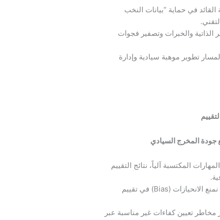
لقائد في حماية “بيانات النخب
لتقني.
 الذاتية والخبرات وتصفير فجوات
لمسار تطوير موهبة سيادية وإدارة
لتقييم
مع جودة المخرج السيادي
ارات المكتسبة آلياً، نتائج التقييم
ة.
الرقابة الأخلاقية على “خوارزميات الفرز”: كيف نمنع الانحيازات (Bias) في تقييم
ر مخاطر تعيين كفاءات غير مناسبة عبر