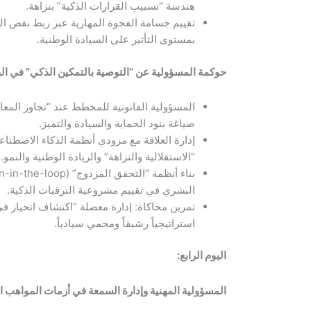
هندسة “تسبيب القرارات الذكية” بنزاهة.
تقييم جسامة الفجوة المهارية عبر ربط نقص ال
بمستوى التأثير على السيادة الوطنية.
حوكمة المسؤولية عن “التوصية بالتمكين الذكي” في الب
المسؤولية القانونية للمخطط عند “تجاوز المعايي
صياغة بنود الحماية والسيادة والتميز.
إدارة العلاقة مع مزودي أنظمة الذكاء الاصطناع
“الاستقلالية والنزاهة” والريادة الوطنية والنمو.
البشري في تقييم مشروعية الترقيات الذكية.
تمرين محاكاة: إدارة معضلة “اكتشاف انحياز في 
استراتيجياً رشيقاً ومحمي سيادياً.
اليوم الرابع
:
المسؤولية المهنية وإدارة السمعة في أزمات المواهب ا