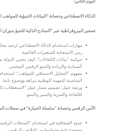
اليوم الثاني
:
الذكاء الاصطناعي وحصانة “البيانات التنبؤية للمواهب ا
تصفير البيروقراطية عبر “النماذج الذكية للتنبؤ بدوران 
مهارات استخدام الذكاء الاصطناعي لرصد مخاط
زمن الاستجابة للمتغيرات العالمية.
حوكمة “بيانات الكفاءات”: كيف تحمي الدولة س
السيادية والريادة والنمو الرقمي المحمي.
مفهوم “التحليل الاستباقي للمواهب”: استخدا
المناسبة للمهمة الوطنية بنزاهة ووضوح تامة.
ورشة عمل: تصميم مسار عمل “لاستقطاب ذكي
للكفاءة والسرية والتميز والنمو.
الأمن الرقمي وحصانة “سلسلة الحيازة” في سجلات الم
حدود الشفافية في استخدام “السجلات الرقمية ل
ووضوح تامة وحمايتها من التلاعب الرقمي.