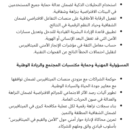
استخدام التحليلات الذكية لضمان عدالة حماية جميع المستخدمين
في البيئات الافتراضية بنزاهة وشفافية.
تفعيل الرقابة الأخلاقية على منصات التفاعل الافتراضي لضمان
الشفافية وحياد النظم الرقمية في النتائج.
تطبيق قاعدة الإرادة البشرية القيادية للتدخل وتعديل مسارات
الأمن التي قد تغفل البعد الإنساني أو الهوية.
حساب معامل الثقة في مؤشرات الإنجاز الأمني للميتافيرس
لتقليل احتمالات الخطأ الناتج عن الفجوات التقنية.
المسؤولية المهنية وحماية مكتسبات المجتمع والريادة الوطنية
حوكمة الشراكات مع مزودي منصات الميتافيرس لضمان توافقها
مع معايير جودة الحياة والسيادة الوطنية.
تطوير آليات رصد الأثر الاجتماعي للجرائم الافتراضية لضمان النزاهة
والعدالة في صون الحريات العامة.
بناء سجلات نزاهة رقمية لكل عملية مكافحة كبرى في الميتافيرس
لضمان الشفافية المطلقة والتميز.
تمرين محاكاة لإدارة حوار أمني حول “الأمن والقيم في الميتافيرس”
بأسلوب قيادي واثق وملهم للشركاء.