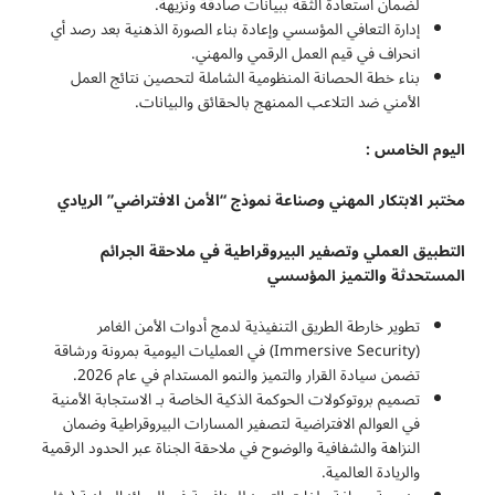
لضمان استعادة الثقة ببيانات صادقة ونزيهة.
إدارة التعافي المؤسسي وإعادة بناء الصورة الذهنية بعد رصد أي
انحراف في قيم العمل الرقمي والمهني.
بناء خطة الحصانة المنظومية الشاملة لتحصين نتائج العمل
الأمني ضد التلاعب الممنهج بالحقائق والبيانات.
اليوم الخامس :
مختبر الابتكار المهني وصناعة نموذج “الأمن الافتراضي” الريادي
التطبيق العملي وتصفير البيروقراطية في ملاحقة الجرائم
المستحدثة والتميز المؤسسي
تطوير خارطة الطريق التنفيذية لدمج أدوات الأمن الغامر
(Immersive Security) في العمليات اليومية بمرونة ورشاقة
تضمن سيادة القرار والتميز والنمو المستدام في عام 2026.
تصميم بروتوكولات الحوكمة الذكية الخاصة بـ الاستجابة الأمنية
في العوالم الافتراضية لتصفير المسارات البيروقراطية وضمان
النزاهة والشفافية والوضوح في ملاحقة الجناة عبر الحدود الرقمية
والريادة العالمية.