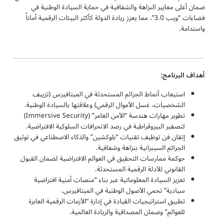
ضمان أعلى معايير النزاهة والشفافية في حماية السيادة الوطنية في
فضاءات “ويب 3.0″، مما يعزز ريادة الدولة كأكثر البيئات الرقمية أماناً
واستدامة.
أهداف البرنامج:
استيعاب أنماط الجرائم المستحدثة في الميتافيرس (تزييف
الشخصيات، غسل الأموال الرقمي) وعلاقتها بالسيادة الوطنية.
تطوير مهارات هندسة “الأمن الغامر” (Immersive Security)
لتصفير البيروقراطية في رصد الانحرافات السلوكية الافتراضية.
إتقان فن توظيف تقنيات “بلوكشين” والذكاء الاصطناعي في توثيق
الجرائم السيبرانية بنزاهة وشفافية.
حوكمة ممارسات التحقيق في العوالم الافتراضية لضمان القبول
القانوني للأدلة الرقمية المستحدثة.
تعزيز السيادة المعلوماتية عبر بناء “منصات أمنية افتراضية
سيادية” تحمي الأصول الوطنية في الميتافيرس.
تطبيق استراتيجيات القيادة في إدارة “الأزمات الرقمية العابرة
للعوالم” وضمان المصداقية والريادة العالمية.