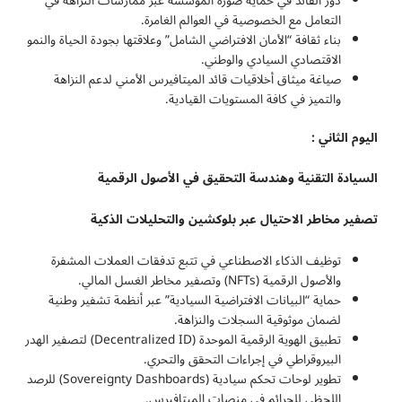
دور القائد في حماية صورة المؤسسة عبر ممارسات النزاهة في
التعامل مع الخصوصية في العوالم الغامرة.
بناء ثقافة “الأمان الافتراضي الشامل” وعلاقتها بجودة الحياة والنمو
الاقتصادي السيادي والوطني.
صياغة ميثاق أخلاقيات قائد الميتافيرس الأمني لدعم النزاهة
والتميز في كافة المستويات القيادية.
اليوم الثاني :
السيادة التقنية وهندسة التحقيق في الأصول الرقمية
تصفير مخاطر الاحتيال عبر بلوكشين والتحليلات الذكية
توظيف الذكاء الاصطناعي في تتبع تدفقات العملات المشفرة
والأصول الرقمية (NFTs) وتصفير مخاطر الغسل المالي.
حماية “البيانات الافتراضية السيادية” عبر أنظمة تشفير وطنية
لضمان موثوقية السجلات والنزاهة.
تطبيق الهوية الرقمية الموحدة (Decentralized ID) لتصفير الهدر
البيروقراطي في إجراءات التحقق والتحري.
تطوير لوحات تحكم سيادية (Sovereignty Dashboards) للرصد
اللحظي للجرائم في منصات الميتافيرس.