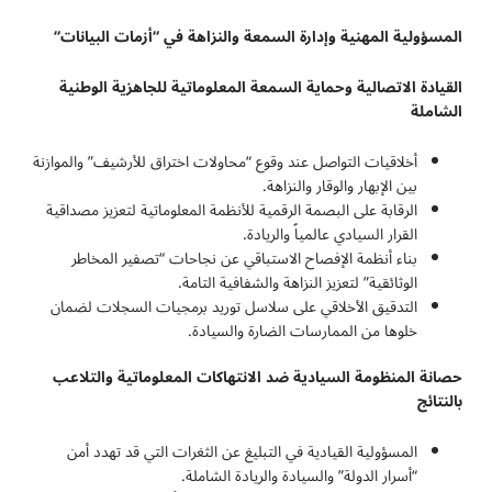
المسؤولية المهنية وإدارة السمعة والنزاهة في “أزمات البيانات
“
القيادة الاتصالية وحماية السمعة المعلوماتية للجاهزية الوطنية
الشاملة
أخلاقيات التواصل عند وقوع “محاولات اختراق للأرشيف” والموازنة
بين الإبهار والوقار والنزاهة.
الرقابة على البصمة الرقمية للأنظمة المعلوماتية لتعزيز مصداقية
القرار السيادي عالمياً والريادة.
بناء أنظمة الإفصاح الاستباقي عن نجاحات “تصفير المخاطر
الوثائقية” لتعزيز النزاهة والشفافية التامة.
التدقيق الأخلاقي على سلاسل توريد برمجيات السجلات لضمان
خلوها من الممارسات الضارة والسيادة.
حصانة المنظومة السيادية ضد الانتهاكات المعلوماتية والتلاعب
بالنتائج
المسؤولية القيادية في التبليغ عن الثغرات التي قد تهدد أمن
“أسرار الدولة” والسيادة والريادة الشاملة.