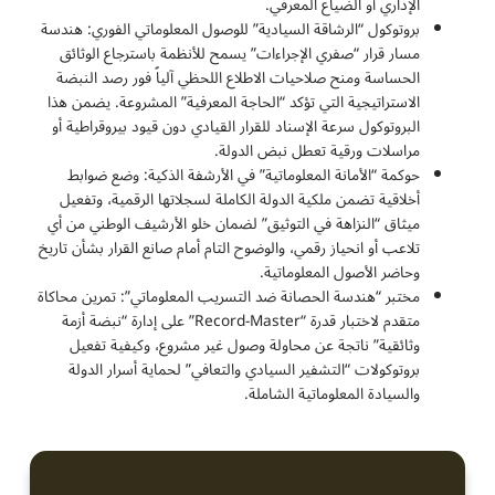
الإداري أو الضياع المعرفي.
بروتوكول “الرشاقة السيادية” للوصول المعلوماتي الفوري: هندسة
مسار قرار “صفري الإجراءات” يسمح للأنظمة باسترجاع الوثائق
الحساسة ومنح صلاحيات الاطلاع اللحظي آلياً فور رصد النبضة
الاستراتيجية التي تؤكد “الحاجة المعرفية” المشروعة. يضمن هذا
البروتوكول سرعة الإسناد للقرار القيادي دون قيود بيروقراطية أو
مراسلات ورقية تعطل نبض الدولة.
حوكمة “الأمانة المعلوماتية” في الأرشفة الذكية: وضع ضوابط
أخلاقية تضمن ملكية الدولة الكاملة لسجلاتها الرقمية، وتفعيل
ميثاق “النزاهة في التوثيق” لضمان خلو الأرشيف الوطني من أي
تلاعب أو انحياز رقمي، والوضوح التام أمام صانع القرار بشأن تاريخ
وحاضر الأصول المعلوماتية.
مختبر “هندسة الحصانة ضد التسريب المعلوماتي”: تمرين محاكاة
متقدم لاختبار قدرة “Record-Master” على إدارة “نبضة أزمة
وثائقية” ناتجة عن محاولة وصول غير مشروع، وكيفية تفعيل
بروتوكولات “التشفير السيادي والتعافي” لحماية أسرار الدولة
والسيادة المعلوماتية الشاملة.