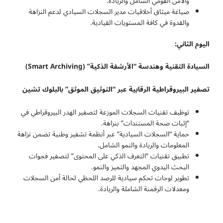
والأمن القومي الشامل والريادة.
صياغة ميثاق أخلاقيات مدير السجلات السيادي لدعم النزاهة
والقدوة في كافة المستويات القيادية.
اليوم الثاني:
السيادة التقنية وهندسة “الأرشفة الذكية
” (Smart Archiving)
تصفير البيروقراطية الرقابية عبر “التوثيق الموثق” بالبلوك تشين
توظيف تقنيات السجلات الموزعة لتصفير الهدر البيروقراطي في
“إثبات صحة المستندات” بنزاهة.
حماية “السجلات السيادية” عبر أنظمة تشفير وطنية تضمن نزاهة
المعلومات والريادة والنمو الشامل.
تطبيق تقنيات “التعرف الذكي على المحتوى” لتصفير فجوات
البحث اليدوي المجهد والتميز والنمو.
تطوير لوحات تحكم سيادية للرصد اللحظي لحالة أمن السجلات
ومعدلات الرقمنة الشاملة والريادة.