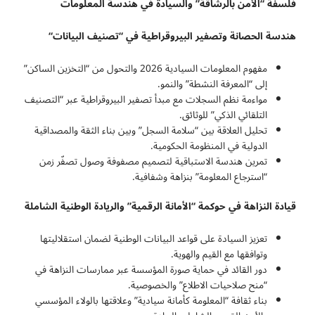
فلسفة “الأمن بالرشاقة” والسيادة في هندسة المعلومات
هندسة الحصانة وتصفير البيروقراطية في “تصنيف البيانات
“
مفهوم المعلومات السيادية 2026 والتحول من “التخزين الساكن”
إلى “المعرفة النشطة” والنمو.
مواءمة نظم السجلات مع مبدأ تصفير البيروقراطية عبر “التصنيف
التلقائي الذكي” للوثائق.
تحليل العلاقة بين “سلامة السجل” وبين بناء الثقة والمصداقية
الدولية في المنظومة الحكومية.
تمرين هندسة الاستباقية لتصميم مصفوفة وصول تصفّر زمن
“استرجاع المعلومة” بنزاهة وشفافية.
قيادة النزاهة في حوكمة “الأمانة الرقمية” والريادة الوطنية الشاملة
تعزيز السيادة على قواعد البيانات الوطنية لضمان استقلاليتها
وتوافقها مع القيم والهوية.
دور القائد في حماية صورة المؤسسة عبر ممارسات النزاهة في
“منح صلاحيات الاطلاع” والخصوصية.
بناء ثقافة “المعلومة كأمانة سيادية” وعلاقتها بالولاء المؤسسي