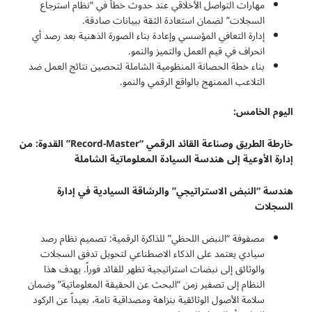
مهارات التواصل الأخلاقي عند حدوث خطأ في “نظام استرجاع
السجلات” لضمان استعادة الثقة ببيانات صادقة.
إدارة التعافي المؤسسي وإعادة بناء الصورة الذهنية بعد رصد أي
انحراف في قيم العمل والتميز والنمو.
بناء خطة الحصانة المنظومية الشاملة لتحصين نتائج العمل ضد
التلاعب الممنهج بالواقع الرقمي والنمو.
اليوم الخامس:
خارطة الطريق وصناعة القائد الرقمي
“Record-Master”
القدوة: من
إدارة الأوعية إلى هندسة السيادة المعلوماتية الشاملة
هندسة “النبض الاستراتيجي” والرشاقة السيادية في إدارة
السجلات
مصفوفة “النبض اللحظي” للذاكرة الرقمية: تصميم نظام رصد
سيادي يعتمد على الذكاء الاصطناعي لتحويل تدفق السجلات
والوثائق إلى نبضات استراتيجية تظهر للقائد فوراً. يهدف هذا
النظام إلى تصفير زمن “البحث عن الحقيقة المعلوماتية” وضمان
سلامة الأصول الوثائقية بنزاهة ومصداقية تامة، بعيداً عن الركود