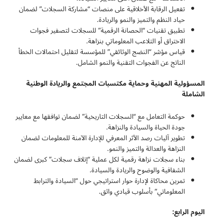
تفعيل الرقابة الأخلاقية على منصات “مشاركة السجلات” لضمان
حياد النظم والتميز والنمو والريادة.
تطبيق تقنيات “الحصانة الرقمية” للسجلات لتصفير فجوات
الاختراق أو التلاعب المعلوماتي بنزاهة.
قياس مؤشر “النضج الوثائقي” للمؤسسة لتقليل احتمالات الخطأ
الناتج عن الفجوات التقنية والنمو الشامل.
المسؤولية المهنية وحماية مكتسبات المجتمع والريادة الوطنية
الشاملة
حوكمة التعامل مع “السجلات التاريخية” لضمان توافقها مع معايير
جودة الحياة والسيادة والنزاهة.
تطوير آليات رصد الأثر المعرفي للإدارة الآمنة للمعلومات لضمان
النزاهة والعدالة والتميز والنمو.
بناء سجلات نزاهة رقمية لكل عملية “إتلاف سجلات” كبرى لضمان
الشفافية والوضوح والريادة والسيادة.
تمرين محاكاة لإدارة حوار استراتيجي حول “السيادة والترابط
المعلوماتي” بأسلوب قيادي واثق.
اليوم الرابع: