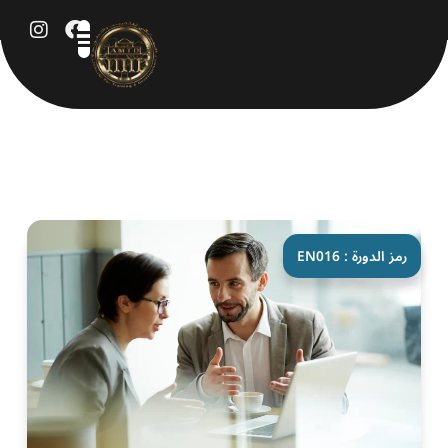
خطي
لى
لمحتوى
رمز الدورة : EN016