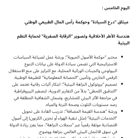
اليوم الخامس :
ميثاق “درع السيادة” وحوكمة رأس المال الطبيعي الوطني
هندسة الأطر الأخلاقية وتصوير “الرقابة الصفرية” لحماية النظم
البيئية
مختبر “حوكمة الأصول الحيوية”: ورشة عمل لصياغة السياسات
الاستراتيجية التي تضمن سيادة الدولة على بيانات التنوع
البيولوجي والجينات الوراثية المحلية، مع التركيز على منع الاستغلال
الرقمي الخارجي وتأمين “الحصانة المعلوماتية” للطبيعة الوطنية.
تصميم “بروتوكول النزاهة البيئية”: ابتكار آليات رقابية تعتمد على
“التدقيق اللحظي” بدلاً من التقارير الدورية، لتصفير البيروقراطية
في مراجعة الأثر البيئي للمشاريع، وضمان الشفافية المطلقة في
رصد مستويات التلوث وصحة التربة والمياه.
ورشة “هندسة القيمة المضافة”: تدريب القادة على تحويل
“الخدمات البيئية” (مثل تنقية الهواء أو تخزين الكربون) إلى أصول
اقتصادية موثقة رقمياً عبر “سجلات النزاهة”، مما يعزز ريادة الدولة
في سوق الائتمان البيئي العالمي بنزاهة ووضوح.