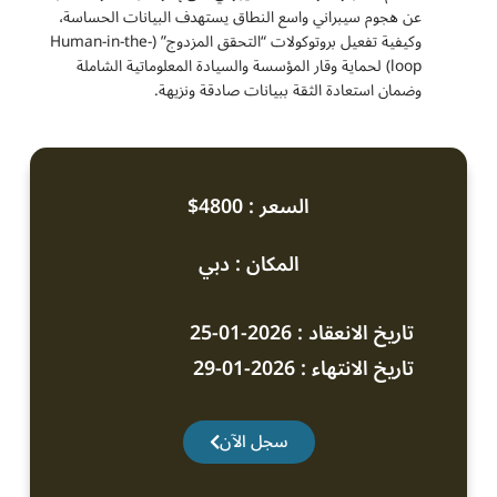
عن هجوم سيبراني واسع النطاق يستهدف البيانات الحساسة،
وكيفية تفعيل بروتوكولات “التحقق المزدوج” (Human-in-the-
loop) لحماية وقار المؤسسة والسيادة المعلوماتية الشاملة
وضمان استعادة الثقة ببيانات صادقة ونزيهة.
السعر : 4800$
المكان : دبي
تاريخ الانعقاد : 2026-01-25
تاريخ الانتهاء : 2026-01-29
سجل الآن