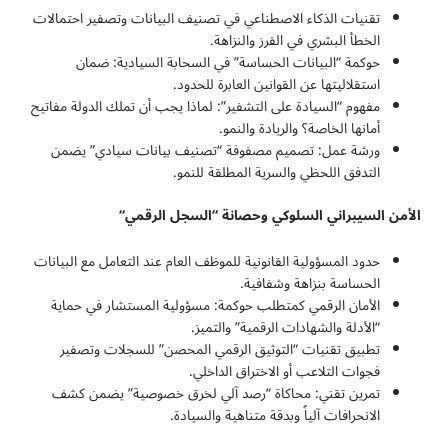
تقنيات الذكاء الاصطناعي في تصنيف البيانات وتصفير احتمالات
الخطأ البشري في الفرز والنزاهة.
حوكمة “البيانات الحساسة” في السحابة السيادية: ضمان
استقلاليتها عن القوانين العابرة للحدود.
مفهوم “السيادة على التشفير”: لماذا يجب أن تملك الدولة مفاتيح
أمانها الخاصة؟ والريادة والنمو.
ورشة عمل: تصميم مصفوفة “تصنيف بيانات سيادي” يضمن
التدفق اللحظي والسرية المطلقة للنمو.
الأمن السيبراني السلوكي وحصانة “السجل الرقمي
“
حدود المسؤولية القانونية للموظف العام عند التعامل مع البيانات
الحساسة بنزاهة وشفافية.
الأمان الرقمي كمتطلب حوكمة: مسؤولية المستشار في حماية
“الأدلة والشهادات الرقمية” والتميز.
تطبيق تقنيات “التوثيق الرقمي المحصن” للسجلات وتصفير
فجوات التلاعب أو الاختراق الداخلي.
تمرين تقني: محاكاة “رصد آلي لخرق خصوصية” يضمن كشف
الانحرافات آلياً وبدقة متناهية والسيادة.