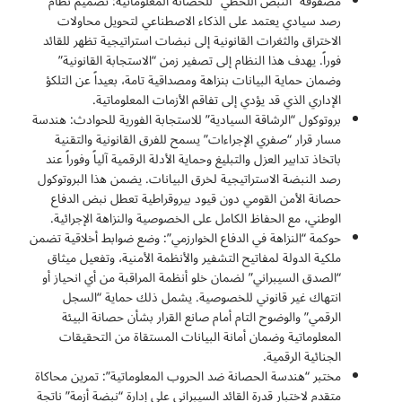
مصفوفة “النبض اللحظي” للحصانة المعلوماتية: تصميم نظام
رصد سيادي يعتمد على الذكاء الاصطناعي لتحويل محاولات
الاختراق والثغرات القانونية إلى نبضات استراتيجية تظهر للقائد
فوراً. يهدف هذا النظام إلى تصفير زمن “الاستجابة القانونية”
وضمان حماية البيانات بنزاهة ومصداقية تامة، بعيداً عن التلكؤ
الإداري الذي قد يؤدي إلى تفاقم الأزمات المعلوماتية.
بروتوكول “الرشاقة السيادية” للاستجابة الفورية للحوادث: هندسة
مسار قرار “صفري الإجراءات” يسمح للفرق القانونية والتقنية
باتخاذ تدابير العزل والتبليغ وحماية الأدلة الرقمية آلياً وفوراً عند
رصد النبضة الاستراتيجية لخرق البيانات. يضمن هذا البروتوكول
حصانة الأمن القومي دون قيود بيروقراطية تعطل نبض الدفاع
الوطني، مع الحفاظ الكامل على الخصوصية والنزاهة الإجرائية.
حوكمة “النزاهة في الدفاع الخوارزمي”: وضع ضوابط أخلاقية تضمن
ملكية الدولة لمفاتيح التشفير والأنظمة الأمنية، وتفعيل ميثاق
“الصدق السيبراني” لضمان خلو أنظمة المراقبة من أي انحياز أو
انتهاك غير قانوني للخصوصية. يشمل ذلك حماية “السجل
الرقمي” والوضوح التام أمام صانع القرار بشأن حصانة البيئة
المعلوماتية وضمان أمانة البيانات المستقاة من التحقيقات
الجنائية الرقمية.
مختبر “هندسة الحصانة ضد الحروب المعلوماتية”: تمرين محاكاة
متقدم لاختبار قدرة القائد السيبراني على إدارة “نبضة أزمة” ناتجة