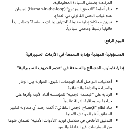
المرتبطة بضمان السيادة المعلوماتية.
بناء أنظمة “التحقق المزدوج” (Human-in-the-loop) لضمان
عدم غياب الحس القانوني في الدفاع.
تمرين محاكاة: إدارة معضلة “اختراق بيانات حساسة” يتطلب رداً
قانونياً رشيقاً ومحمي سيادياً.
اليوم الرابع:
المسؤولية المهنية وإدارة السمعة في الأزمات السيبرانية
إدارة تضارب المصالح والسمعة في “عصر الحروب السيبرانية
“
أخلاقيات التواصل أثناء الهجمات الكبرى: الموازنة بين الوقار
والسيادة والنزاهة والشفافية.
الرقابة على “البصمة الرقمية” للمؤسسة أثناء الأزمة وأثرها على
حيادية ومصداقية الدولة عالمياً.
بناء نظام “الإفصاح الرقمي التلقائي”: أتمتة رصد أي محاولة لتغيير
الحقائق أثناء الحوادث الأمنية.
التدقيق الأخلاقي في سلاسل توريد “الأدوات الأمنية” لضمان خلوها
من الممارسات غير العادلة والنمو.