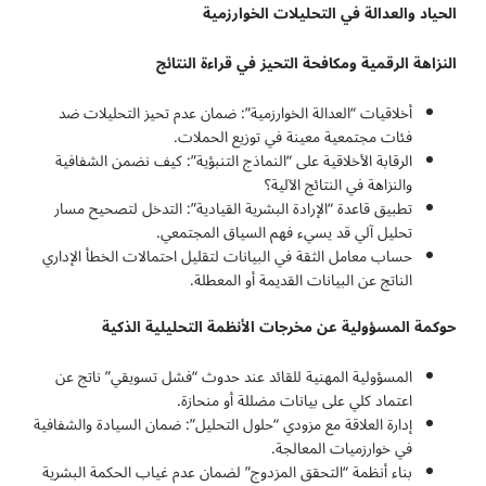
الحياد والعدالة في التحليلات الخوارزمية
النزاهة الرقمية ومكافحة التحيز في قراءة النتائج
أخلاقيات “العدالة الخوارزمية”: ضمان عدم تحيز التحليلات ضد
فئات مجتمعية معينة في توزيع الحملات.
الرقابة الأخلاقية على “النماذج التنبؤية”: كيف نضمن الشفافية
والنزاهة في النتائج الآلية؟
تطبيق قاعدة “الإرادة البشرية القيادية”: التدخل لتصحيح مسار
تحليل آلي قد يسيء فهم السياق المجتمعي.
حساب معامل الثقة في البيانات لتقليل احتمالات الخطأ الإداري
الناتج عن البيانات القديمة أو المعطلة.
حوكمة المسؤولية عن مخرجات الأنظمة التحليلية الذكية
المسؤولية المهنية للقائد عند حدوث “فشل تسويقي” ناتج عن
اعتماد كلي على بيانات مضللة أو منحازة.
إدارة العلاقة مع مزودي “حلول التحليل”: ضمان السيادة والشفافية
في خوارزميات المعالجة.
بناء أنظمة “التحقق المزدوج” لضمان عدم غياب الحكمة البشرية