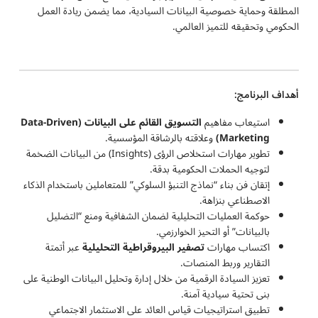
المطلقة وحماية خصوصية البيانات السيادية، مما يضمن ريادة العمل
الحكومي وتحقيقه للتميز العالمي.
أهداف البرنامج:
استيعاب مفاهيم
التسويق القائم على البيانات
(Data-Driven
Marketing)
وعلاقته بالرشاقة المؤسسية.
تطوير مهارات استخلاص الرؤى (Insights) من البيانات الضخمة
لتوجيه الحملات الحكومية بدقة.
إتقان فن بناء “نماذج التنبؤ السلوكي” للمتعاملين باستخدام الذكاء
الاصطناعي بنزاهة.
حوكمة العمليات التحليلية لضمان الشفافية ومنع “التضليل
بالبيانات” أو التحيز الخوارزمي.
اكتساب مهارات
تصفير البيروقراطية التحليلية
عبر أتمتة
التقارير وربط المنصات.
تعزيز السيادة الرقمية من خلال إدارة وتحليل البيانات الوطنية على
بنى تحتية سيادية آمنة.
تطبيق استراتيجيات قياس العائد على الاستثمار الاجتماعي