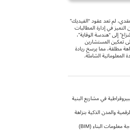
عقدي، لم تعد عقود “الفيديك”
 التميز في إدارة المطالبات
زاع” إلى “هندسة الوقاية”،
إلى تمكين المستشارين
اهة مطلقة، مما يرسخ ريادة
 المعلوماتية الشاملة.
علاقتها بتصفير البيروقراطية في مشاريع البنية
قمية والمدن الذكية بنزاهة
تطبيق أطر الإثبات باستخدام “التوأمة الرقمية” (Digital Twins) ونمذجة معلومات البناء (BIM)