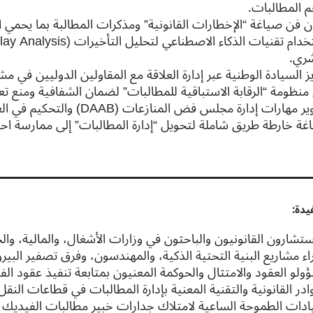
م المطالبات.
ن فن صياغة “الإخطارات القانونية” ومذكرات المطالبة بما يحمي ال
شري.
ز السيادة الوطنية عبر إدارة العلاقة مع المقاولين الدوليين في مش
 منظومة “الرقابة الاستباقية للمطالبات” لضمان الشفافية ومنع تعا
مهارات إدارة مجلس فض المنازعات (DAAB) والتحكيم في العقود الرقمية المعقدة.
غة خارطة طريق شاملة لتحويل “إدارة المطالبات” إلى ممارسة احترا
يدة:
تشارون القانونيون والباحثون في وزارات الأشغال، والمالية، والج
اء مشاريع البنية التحتية الذكية، والمهندسون، وفرق تصفير البير
ولو العقود والامتثال والحوكمة المعنيون بمتابعة تنفيذ عقود الف
ادر القانونية والتقنية المعنية بإدارة المطالبات في قطاعات النقل
يادات الطموحة الساعية لامتلاك جدارات خبير مطالبات الفيديك و