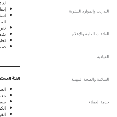
لدع
إتقا
التدريب والموارد البشرية
الب
تعزي
بناء
العلاقات العامة والإعلام
تطوير 
صيا
القيادية
الفئة المستف
السلامة والصحة المهنية
المس
مدر
مسؤ
خدمة العملاء
الكو
الق