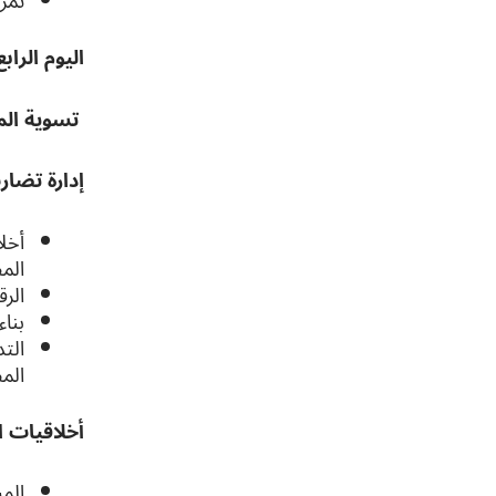
تمري
اليوم الرابع
تسوية الم
إدارة تضا
الم
الرق
بناء
الت
الم
أخلاقيات ا
المس