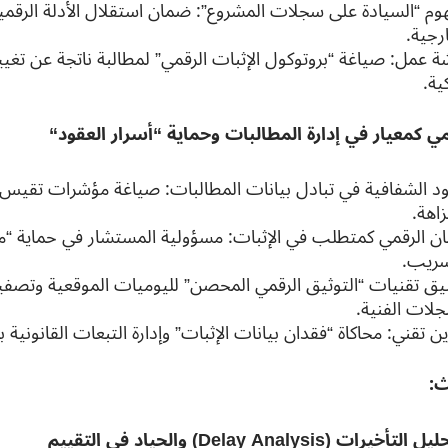
وم “السيادة على سجلات المشروع”: ضمان استقلال الأدلة الرقمية
رجية.
ة عمل: صياغة “بروتوكول الإثبات الرقمي” لمطالبة ناتجة عن تغيير
ية.
مي كمعيار في إدارة المطالبات وحماية “أسرار العقود
“
د الشفافية في تبادل بيانات المطالبات: صياغة مؤشرات تقيس 
زاهة.
مان الرقمي كمتطلب في الإثبات: مسؤولية المستشار في حماية “مذ
سريب.
يق تقنيات “التوثيق الرقمي المحصن” لليوميات الموقعية وتصف
جلات الفنية.
ن تقني: محاكاة “فقدان بيانات الإثبات” وإدارة التبعات القانونية
ث:
يل التأخيرات
(Delay Analysis)
والحياد في التقييم