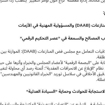
ن محاكاة: إدارة معضلة “نزاع حول أوامر التغيير” يتطلب رداً استرات
:
نازعات
(DAAB)
والمسؤولية المهنية في الأزمات
رب المصالح والسمعة في “عصر التحكيم الرقمي
“
أخلاقيات التعامل مع مجلس فض المن
طلقة.
ابة على “البصمة الرقمية” لأعضاء المجلس والخبراء وأثرها على حيا
 نظام “الإبلاغ عن الانحرافات العقدية”: أتمتة رصد أي محاولة لتغيير
دقيق الأخلاقي في سلاسل توريد “الخبراء القانونيين والمهندسي
ضللة.
لاستجابة للحوادث وحماية “السيادة العدلية
“
ؤولية في التبليغ عن “الثغرات التنفيذية” المكتشفة والسيادة والن