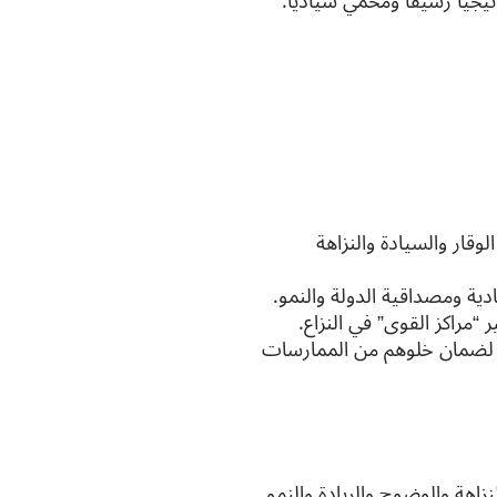
يجياً رشيقاً ومحمي سيادياً.
ازعات (DAAB): الموازنة بين الوقار والسيادة والنزاهة
دية ومصداقية الدولة والنمو.
 “مراكز القوى” في النزاع.
ن” لضمان خلوهم من الممارسات
زاهة والوضوح والريادة والنمو.