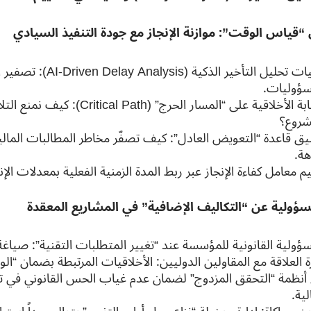
 “قياس الوقت”: موازنة الإنجاز مع جودة التنفيذ السيادي
تقنيات تحليل التأخير الذك
سؤوليات.
الرقابة الأخلاقية على “المسار الحرج” (h
شروع؟
يق قاعدة “التعويض العادل”: كيف تصفّر مخاطر المطالبات المالي
هة.
م معامل كفاءة الإنجاز عبر ربط المدة الزمنية الفعلية بمعدلات الإن
ؤولية عن “التكاليف الإضافية” في المشاريع المعقدة
ؤولية القانونية للمؤسسة عند “تغيير المتطلبات التقنية”: صياغة 
ة العلاقة مع المقاولين الدوليين: الأخلاقيات المرتبطة بضمان “الول
ء أنظمة “التحقق المزدوج” لضمان عدم غياب الحس القانوني في 
لية.