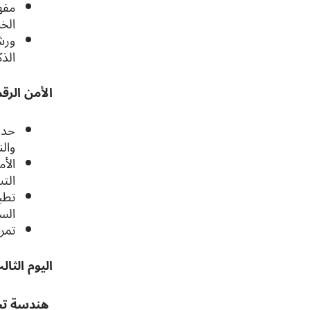
مفه
الخا
ورش
الذك
الأمن الرق
حدو
والن
الأ
الت
تطب
الس
تمري
اليوم الثال
هندسة تحل