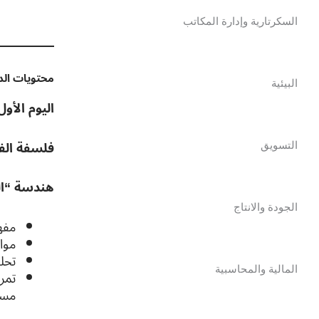
السكرتارية وإدارة المكاتب
محتويات الدر
البيئية
اليوم الأول
فلسفة الف
التسويق
هندسة “الع
الجودة والانتاج
مفهو
مواء
تحلي
المالية والمحاسبية
تمري
مسا