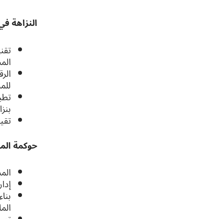
النزاهة في
الم
للم
تطب
بنزا
تقيي
حوكمة المس
المس
إدار
بنا
الما