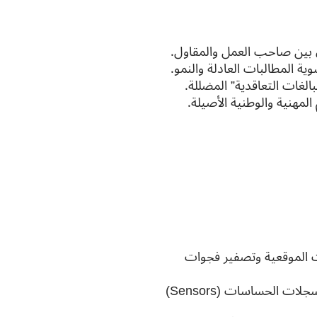
ية المطالبات العادلة والنمو.
بالغات التعاقدية” المضللة.
لمهنية والوطنية الأصيلة.
Digital Twin) لتوثيق التغييرات الموقعية وتصفير فجوات
حوكمة “البيانات الضخمة” للمشروع: كيف تحمي الدولة حقوقها عبر سجلات الحساسات (Sensors)