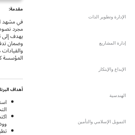
مقدمة:
الإدارة وتطوير الذات
في مشهد الب
مجرد نصوص ق
يهدف إلى تط
وضمان تدفق
إدارة المشاريع
والقيادات م
المؤسسة كبي
الإبداع والإبتكار
أهداف البرنا
الهندسية
التح
اكت
ووض
التمويل الإسلامي والتأمين