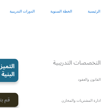
خطي
لى
الرئيسية
الخطة السنوية
الدورات التدريبية
لمحتوى
التخصصات التدريبية
رمز الدو
البنية 
القانون والعقود
قم بت
ادارة المشتريات والمخازن