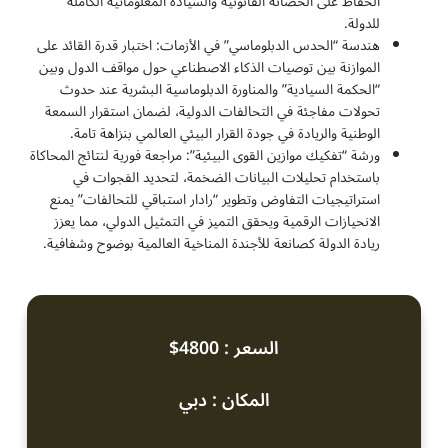
الحفاظ على الحصانة القانونية والسيادة المعلوماتية الكاملة
للدولة.
هندسة “الحدس الدبلوماسي” في الأزمات: اختبار قدرة القائد على
الموازنة بين توصيات الذكاء الاصطناعي حول مواقف الدول وبين
“الحكمة السيادية” والمناورة الدبلوماسية البشرية عند حدوث
تحولات مفاجئة في التحالفات الدولية، لضمان استقرار السمعة
الوطنية والريادة في جودة القرار البيئي العالمي بنزاهة تامة.
ورشة “تفكيك موازين القوى البيئية”: مراجعة فورية لنتائج المحاكاة
باستخدام تحليلات البيانات الضخمة، لتحديد الفجوات في
استراتيجيات التفاوض وتطوير “رادار استباقي للتحالفات” يمنع
الانحيازات الرقمية ويحقق التميز في التمثيل الدولي، مما يعزز
ريادة الدولة كصانعة للأجندة المناخية العالمية بوضوح وشفافية.
السعر : 4800$
المكان : دبي