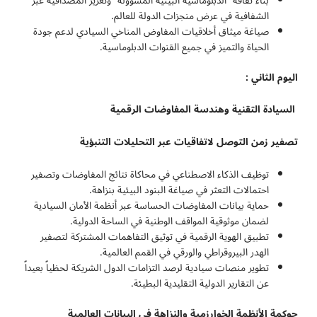
بناء ثقافة “الدبلوماسية البيئية المسؤولة” وتعزيز المصداقية عبر
الشفافية في عرض منجزات الدولة للعالم.
صياغة ميثاق أخلاقيات المفاوض المناخي السيادي لدعم جودة
الحياة والتميز في جميع القنوات الدبلوماسية.
اليوم الثاني :
السيادة التقنية وهندسة المفاوضات الرقمية
تصفير زمن التوصل لاتفاقيات عبر التحليلات التنبؤية
توظيف الذكاء الاصطناعي في محاكاة نتائج المفاوضات وتصفير
احتمالات التعثر في صياغة البنود البيئية بنزاهة.
حماية بيانات المفاوضات الحساسة عبر أنظمة الأمان السيادية
لضمان موثوقية المواقف الوطنية في الساحة الدولية.
تطبيق الهوية الرقمية في توثيق التفاهمات المشتركة لتصفير
الهدر البيروقراطي والورقي في القمم العالمية.
تطوير منصات سيادية لرصد التزامات الدول الشريكة لحظياً بعيداً
عن التقارير الدولية التقليدية البطيئة.
حوكمة الأنظمة الخوارزمية والنزاهة في البيانات العالمية