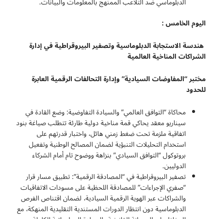
الدبلوماسي ضد التلاعب الممنهج بالمعلومات والبيانات.
اليوم الخامس :
هندسة الاستجابة الدبلوماسية وتصفير البيروقراطية في إدارة
الشراكات المناخية العالمية
مختبر “المفاوضات السيادية” وإدارة التحالفات الرقمية العابرة
للحدود
محاكاة “التوافق العالمي” والسيادة التفاوضية: وضع القادة في
سيناريو معقد يحاكي قمة مناخية دولية طارئة تتطلب صياغة بنود
اتفاقية ملزمة تحت ضغط زمني هائل، واختبار قدرتهم على
استخدام التحليلات التنبؤية لضمان المصالح الوطنية وتفعيل
بروتوكول “التوافق السيادي” بنزاهة ووضوح تام أمام الشركاء
الدوليين.
تصفير البيروقراطية في “المصادقة الرقمية”: تطبيق مسار قرار
“صفري الإجراءات” للمصادقة اللحظية على مسودات الاتفاقيات
والشراكات عبر الهوية الرقمية السيادية، لضمان اقتناص الفرص
الدبلوماسية دون انتظار الدورات المستندية التقليدية المنهكة، مع