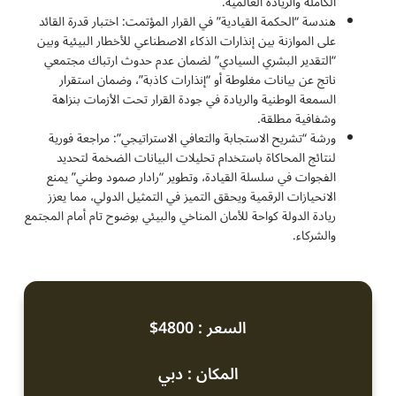
الكاملة والريادة العالمية.
هندسة “الحكمة القيادية” في القرار المؤتمت: اختبار قدرة القائد
على الموازنة بين إنذارات الذكاء الاصطناعي للأخطار البيئية وبين
“التقدير البشري السيادي” لضمان عدم حدوث ارتباك مجتمعي
ناتج عن بيانات مغلوطة أو “إنذارات كاذبة”، وضمان استقرار
السمعة الوطنية والريادة في جودة القرار تحت الأزمات بنزاهة
وشفافية مطلقة.
ورشة “تشريح الاستجابة والتعافي الاستراتيجي”: مراجعة فورية
لنتائج المحاكاة باستخدام تحليلات البيانات الضخمة لتحديد
الفجوات في سلسلة القيادة، وتطوير “رادار صمود وطني” يمنع
الانحيازات الرقمية ويحقق التميز في التمثيل الدولي، مما يعزز
ريادة الدولة كواحة للأمان المناخي والبيئي بوضوح تام أمام المجتمع
والشركاء.
السعر : 4800$
المكان : دبي