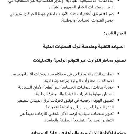
بناء ثقافة “الاستباقية القيادية” وتعزيز المصداقية عبر الشفافية في
عرض مستويات الخطر للجمهور والشركاء.
صياغة ميثاق أخلاقيات قائد الأزمات لدعم جودة الحياة والتميز في
جميع القنوات السيادية والوطنية.
اليوم الثاني :
السيادة التقنية وهندسة غرف العمليات الذكية
تصفير مخاطر الكوارث عبر التوائم الرقمية والتحليلات
توظيف الذكاء الاصطناعي في محاكاة سيناريوهات الأزمة وتصفير
احتمالات المفاجآت البيئية بنزاهة وشفافية.
حماية بيانات العمليات الحساسة عبر أنظمة الأمان السيادية
لضمان موثوقية قرارات القيادة والسيطرة الوطنية.
تطبيق الهوية الرقمية في توثيق تحركات فرق الميدان لتصفير
الهدر البيروقراطي والورقي والنزاهة الإجرائية.
تطوير منصات سيادية لرصد الأثر اللحظي للأزمات بعيداً عن
التقارير الميدانية التقليدية البطيئة والجامدة.
حوكمة الأنظمة الخوارزمية والنزاهة في إدارة الاستجابة