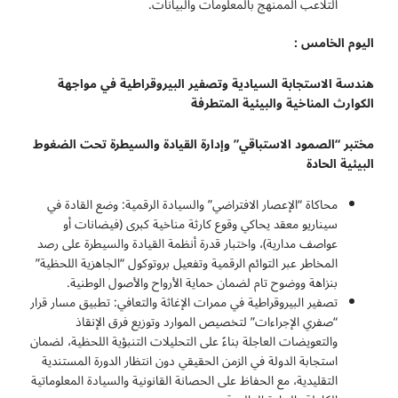
التلاعب الممنهج بالمعلومات والبيانات.
اليوم الخامس :
هندسة الاستجابة السيادية وتصفير البيروقراطية في مواجهة
الكوارث المناخية والبيئية المتطرفة
مختبر “الصمود الاستباقي” وإدارة القيادة والسيطرة تحت الضغوط
البيئية الحادة
محاكاة “الإعصار الافتراضي” والسيادة الرقمية: وضع القادة في
سيناريو معقد يحاكي وقوع كارثة مناخية كبرى (فيضانات أو
عواصف مدارية)، واختبار قدرة أنظمة القيادة والسيطرة على رصد
المخاطر عبر التوائم الرقمية وتفعيل بروتوكول “الجاهزية اللحظية”
بنزاهة ووضوح تام لضمان حماية الأرواح والأصول الوطنية.
تصفير البيروقراطية في ممرات الإغاثة والتعافي: تطبيق مسار قرار
“صفري الإجراءات” لتخصيص الموارد وتوزيع فرق الإنقاذ
والتعويضات العاجلة بناءً على التحليلات التنبؤية اللحظية، لضمان
استجابة الدولة في الزمن الحقيقي دون انتظار الدورة المستندية
التقليدية، مع الحفاظ على الحصانة القانونية والسيادة المعلوماتية