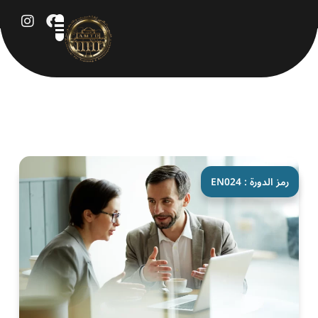
خطي
لى
لمحتوى
رمز الدورة : EN024