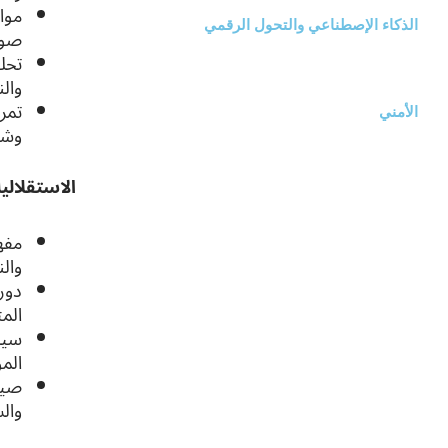
موا
الذكاء الإصطناعي والتحول الرقمي
صوت
تحلي
والن
تمري
الأمني
وشف
الاستقلالي
مفه
والن
دور
المت
سيك
الم
صياغ
وال