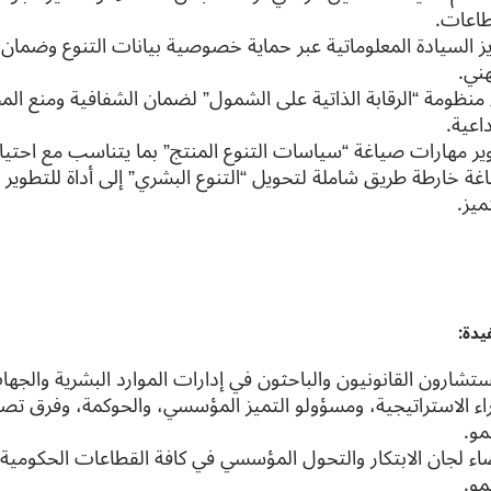
طاعات.
يز السيادة المعلوماتية عبر حماية خصوصية بيانات التنوع وضمان
هني.
ء منظومة “الرقابة الذاتية على الشمول” لضمان الشفافية ومنع ال
داعية.
ير مهارات صياغة “سياسات التنوع المنتج” بما يتناسب مع احتياجا
غة خارطة طريق شاملة لتحويل “التنوع البشري” إلى أداة للتطوير و
ميز.
يدة:
تشارون القانونيون والباحثون في إدارات الموارد البشرية والجهات 
اء الاستراتيجية، ومسؤولو التميز المؤسسي، والحوكمة، وفرق تصفير
مو.
اء لجان الابتكار والتحول المؤسسي في كافة القطاعات الحكومية 
مو.