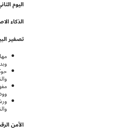
اليوم الثان
الذكاء الا
تصفير البي
مها
وبد
حوك
والن
مفه
ووض
ورش
والن
الأمن الرق