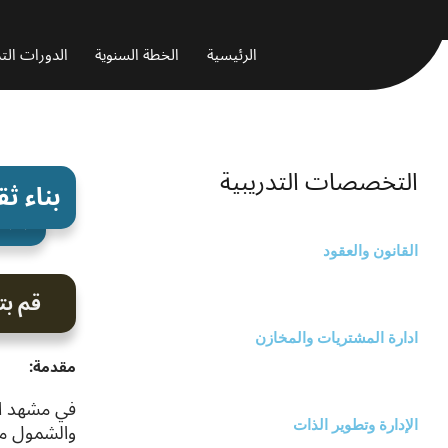
خطي
لى
الرئيسية
الخطة السنوية
الدورات التد
لمحتوى
التخصصات التدريبية
بناء ثق
رمز الدو
القانون والعقود
قم بت
ادارة المشتريات والمخازن
مقدمة:
في مشهد الع
والشمول مج
الإدارة وتطوير الذات