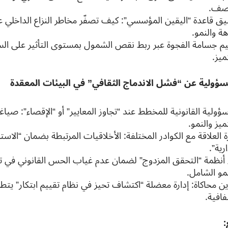
صف.
يق قاعدة “اليقين المؤسسي”: كيف تصفّر مخاطر النزاع الداخلي ع
هة والنمو.
يم جسامة الفجوة عبر ربط نقص الشمول بمستوى التأثير على السيا
ميز.
ؤولية عن “فشل الاندماج الثقافي” في البيئات المعقدة
ؤولية القانونية للمخطط عند “تجاوز المعايير” أو “الإقصاء”: صياغة
ميز والنمو.
ة العلاقة مع الكوادر المختلفة: الأخلاقيات المرتبطة بضمان “الاستمر
ارية”.
ء أنظمة “التحقق المزدوج” لضمان عدم غياب الحس القانوني في تق
نمو الشامل.
ن محاكاة: إدارة معضلة “اكتشاف تحيز في نظام تقييم ابتكار” يتطلب 
فافية.
: