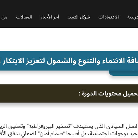
ريبية
الاعتمادات
شركاء التميز
آخر الأخبار
المقالات
من ن
افة الانتماء والتنوع والشمول لتعزيز الابتكار
رة : H008
حميل محتويات الدورة :
مل السيادي الذي يستهدف “تصفير البيروقراطية” وتحقيق الريادة 
رد توجهات اجتماعية، بل أصبحا “صمام أمان” لضمان تدفق الأفكار