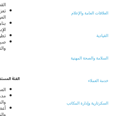
الق
تعز
العلاقات العامة والإعلام
الم
بنا
الإب
تطو
القيادية
صيا
والت
السلامة والصحة المهنية
الفئة المستف
خدمة العملاء
المس
مدر
والن
السكرتارية وإدارة المكاتب
أعض
والن