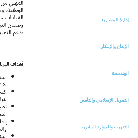
المهني من ا
الوطنية، وم
القيادات م
إدارة المشاريع
وضمان النز
تدعم التميز
الإبداع والإبتكار
أهداف البرنا
الهندسية
است
الاب
اكت
بنزا
التمويل الإسلامي والتأمين
تطب
العش
إتقا
والن
التدريب والموارد البشرية
است