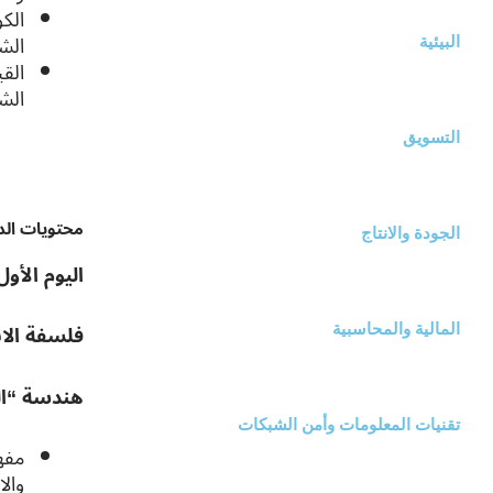
الكو
الش
البيئية
القي
الشا
التسويق
محتويات الدر
الجودة والانتاج
اليوم الأول
فلسفة الان
المالية والمحاسبية
هندسة “الب
تقنيات المعلومات وأمن الشبكات
مفهو
والا