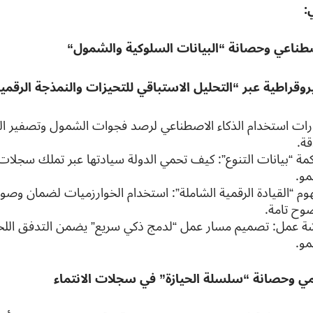
ي
:
صطناعي وحصانة “البيانات السلوكية والشمول
“
روقراطية عبر “التحليل الاستباقي للتحيزات والنمذجة الرقمي
رات استخدام الذكاء الاصطناعي لرصد فجوات الشمول وتصفير التحيز
قة.
مة “بيانات التنوع”: كيف تحمي الدولة سيادتها عبر تملك سجلات ا
مو.
وم “القيادة الرقمية الشاملة”: استخدام الخوارزميات لضمان وصو
وح تامة.
ة عمل: تصميم مسار عمل “لدمج ذكي سريع” يضمن التدفق اللحظي
مو.
مي وحصانة “سلسلة الحيازة” في سجلات الانتماء