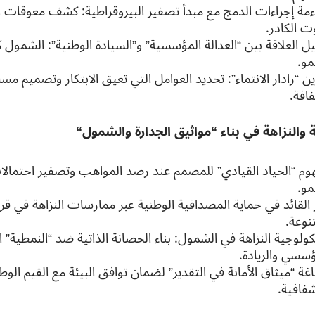
ءمة إجراءات الدمج مع مبدأ تصفير البيروقراطية: كشف معوقات ا
 الكادر.
ل العلاقة بين “العدالة المؤسسية” و”السيادة الوطنية”: الشمول كأ
مو.
ن “رادار الانتماء”: تحديد العوامل التي تعيق الابتكار وتصميم مسا
افة.
ة والنزاهة في بناء “مواثيق الجدارة والشمول
“
وم “الحياد القيادي” للمصمم عند رصد المواهب وتصفير احتمالات
مو.
 القائد في حماية المصداقية الوطنية عبر ممارسات النزاهة في قر
نوعة.
ولوجية النزاهة في الشمول: بناء الحصانة الذاتية ضد “النمطية” 
ؤسسي والريادة.
ة “ميثاق الأمانة في التقدير” لضمان توافق البيئة مع القيم الوطن
شفافية.