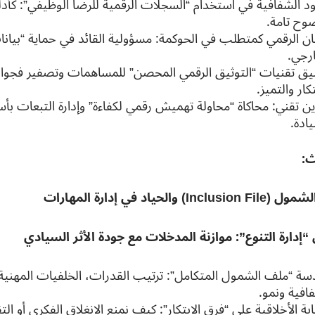
د الشفافية في استخدام “السجلات الرقمية للرضا الوظيفي”: كأدلة
وح تامة.
مان الرقمي كمتطلب في الحوكمة: مسؤولية القائد في حماية “بيانات
ارجي.
يق تقنيات “التوثيق الرقمي المحصن” للمساهمات وتصفير فجو
تكار والتميز.
ين تقني: محاكاة “محاولة تهميش رقمي لكفاءة” وإدارة التبعات ب
ادة.
ث
:
الشمول
(Inclusion File)
والحياد في إدارة المهارات
 “إدارة التنوع”: موازنة المدخلات مع جودة الأثر السيادي
سة “ملف الشمول المتكامل”: ترتيب القدرات، الخلفيات المهنية، 
افية ونمو.
قابة الأخلاقية على “فرق الابتكار”: كيف نمنع الانغلاق الفكري أ