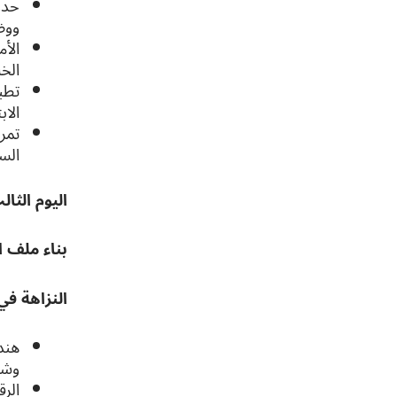
حدو
ووض
الأ
الخ
تطب
الاب
تمر
السي
اليوم الثال
بناء ملف 
النزاهة في
هند
وشف
الر