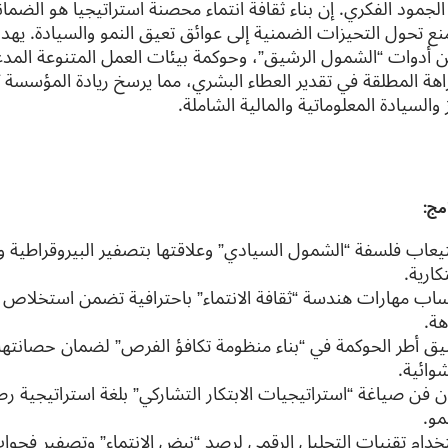
لجمود الفكري. إن بناء ثقافة انتماء محصنة استراتيجياً هو الضمانة
نع تحول التحيزات الضمنية إلى عوائق تعيق النمو والسيادة. يهدف
ن أدوات “الشمول الرشيق”، وحوكمة بيئات العمل المتنوعة المدعو
اهة المطلقة في تقدير العطاء البشري، مما يرسخ ريادة المؤسسة 
 والسيادة المعلوماتية والمالية الشاملة.
مج:
يعاب فلسفة “الشمول السيادي” وعلاقتها بتصفير البيروقراطية وال
تكارية.
ساب مهارات هندسة “ثقافة الانتماء” باحترافية تضمن استخلاص مك
هة.
يق أطر الحوكمة في “بناء منظومة تكافؤ الفرص” لضمان حصانته
وائية.
ن فن صياغة “استراتيجيات الابتكار التشاركي” بلغة استراتيجية رص
مو.
خدام تقنيات التحليل الرقمي لرصد “نبض الانتماء” وتصفير فجوا