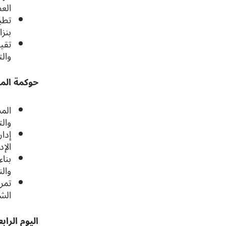
الع
تطب
بنزا
تقي
والت
حوكمة المس
المس
والت
إدار
الإد
بنا
وال
تمري
الش
اليوم الرابع