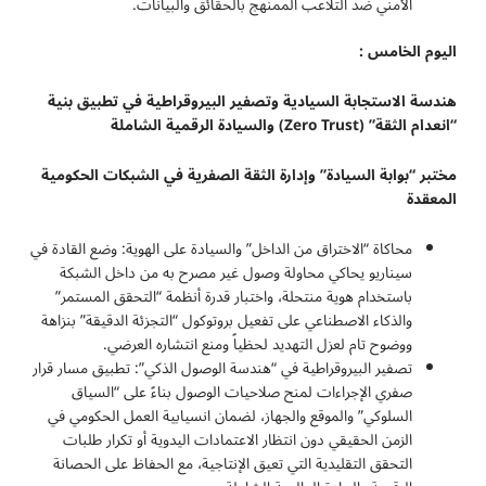
الأمني ضد التلاعب الممنهج بالحقائق والبيانات.
اليوم الخامس :
هندسة الاستجابة السيادية وتصفير البيروقراطية في تطبيق بنية
“انعدام الثقة
” (Zero Trust)
والسيادة الرقمية الشاملة
مختبر “بوابة السيادة” وإدارة الثقة الصفرية في الشبكات الحكومية
المعقدة
محاكاة “الاختراق من الداخل” والسيادة على الهوية: وضع القادة في
سيناريو يحاكي محاولة وصول غير مصرح به من داخل الشبكة
باستخدام هوية منتحلة، واختبار قدرة أنظمة “التحقق المستمر”
والذكاء الاصطناعي على تفعيل بروتوكول “التجزئة الدقيقة” بنزاهة
ووضوح تام لعزل التهديد لحظياً ومنع انتشاره العرضي.
تصفير البيروقراطية في “هندسة الوصول الذكي”: تطبيق مسار قرار
صفري الإجراءات لمنح صلاحيات الوصول بناءً على “السياق
السلوكي” والموقع والجهاز، لضمان انسيابية العمل الحكومي في
الزمن الحقيقي دون انتظار الاعتمادات اليدوية أو تكرار طلبات
التحقق التقليدية التي تعيق الإنتاجية، مع الحفاظ على الحصانة