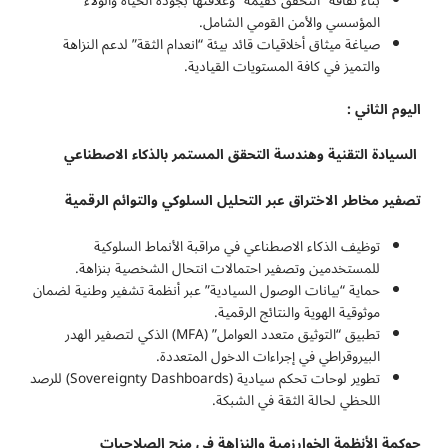
بناء ثقافة “التحقق كقيمة” وعلاقتها بجودة الحياة والولاء
المؤسسي والأمن القومي الشامل.
صياغة ميثاق أخلاقيات قائد بيئة “انعدام الثقة” لدعم النزاهة
والتميز في كافة المستويات القيادية.
اليوم الثاني :
السيادة التقنية وهندسة التحقق المستمر بالذكاء الاصطناعي
تصفير مخاطر الاختراق عبر التحليل السلوكي والتوائم الرقمية
توظيف الذكاء الاصطناعي في مراقبة الأنماط السلوكية
للمستخدمين وتصفير احتمالات انتحال الشخصية بنزاهة.
حماية “بيانات الوصول السيادية” عبر أنظمة تشفير وطنية لضمان
موثوقية الهوية والنتائج الرقمية.
تطبيق “التوثيق متعدد العوامل” (MFA) الذكي لتصفير الهدر
البيروقراطي في إجراءات الدخول المتعددة.
تطوير لوحات تحكم سيادية (Sovereignty Dashboards) للرصد
اللحظي لحالة الثقة في الشبكة.
حوكمة الأنظمة الخوارزمية والنزاهة في منح الصلاحيات