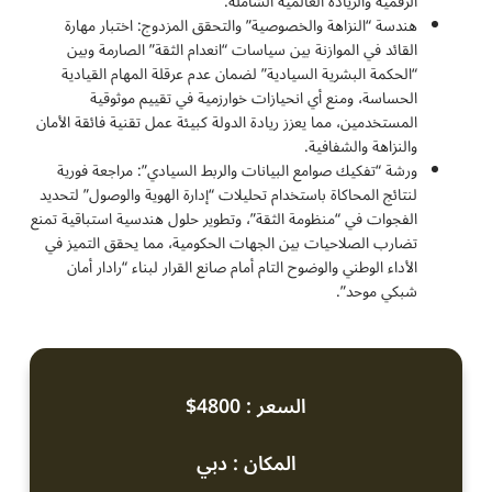
الرقمية والريادة العالمية الشاملة.
هندسة “النزاهة والخصوصية” والتحقق المزدوج: اختبار مهارة
القائد في الموازنة بين سياسات “انعدام الثقة” الصارمة وبين
“الحكمة البشرية السيادية” لضمان عدم عرقلة المهام القيادية
الحساسة، ومنع أي انحيازات خوارزمية في تقييم موثوقية
المستخدمين، مما يعزز ريادة الدولة كبيئة عمل تقنية فائقة الأمان
والنزاهة والشفافية.
ورشة “تفكيك صوامع البيانات والربط السيادي”: مراجعة فورية
لنتائج المحاكاة باستخدام تحليلات “إدارة الهوية والوصول” لتحديد
الفجوات في “منظومة الثقة”، وتطوير حلول هندسية استباقية تمنع
تضارب الصلاحيات بين الجهات الحكومية، مما يحقق التميز في
الأداء الوطني والوضوح التام أمام صانع القرار لبناء “رادار أمان
شبكي موحد”.
السعر : 4800$
المكان : دبي