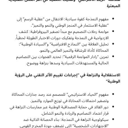
المبعثرة
مفهوم النمذجة كقوة سيادية: الانتقال من “عقلية الرسم” إلى
“عقلية الاستثمار في المنجز الوطني والنمو والتميز”.
مواءمة رحلات التصميم مع مبدأ تصفير البيروقراطية: كشف
الازدواجية في النمذجة وتفكيك دورات الاختبار الطويلة لحظياً.
تحليل العلاقة بين “النماذج الافتراضية” و”السيادة الوطنية”:
المحاكاة كأداة للرشاقة والتميز العالمي والنمو.
تمرين “رادار المواءمة الرقمية”: تحديد الفجوات بين التصاميم
الحالية والمستهدفات السيادية وسدها بنزاهة ووضوح.
الاستقلالية والنزاهة في “إجراءات تقييم الأثر التقني على الرؤية
الوطنية
“
مفهوم “الحياد الاستراتيجي” للمصمم عند رصد جدارات المحاكاة
وتصفير احتمالات المحاباة في توزيع الموارد والتميز.
دور القائد في حماية المصداقية الوطنية عبر ممارسات النزاهة في
قرار اعتماد التصاميم والريادة والنمو الشامل.
سيكولوجية النزاهة في النمذجة: بناء الحصانة الذاتية ضد
“الاجتهادات الشخصية” التي تضعف جودة المخرج القومي.