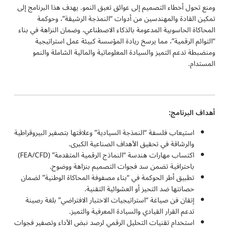
ومنع تحول أخطاء التصميم إلى عوائق تعيق النمو. يهدف هذا البرنامج إلى
تمكين القادة والمهندسين من أدوات “النمذجة الرشيقة”، وحوكمة
المحاكاة الحاسوبية المدعومة بالذكاء الاصطناعي، وضمان النزاهة في بناء
“التوائم الرقمية”، مما يرسخ ريادة المؤسسة كبيئة عمل استراتيجية
ومنضبطة تدعم التميز والسيادة المعلوماتية والمالية الشاملة والنمو
المستدام.
أهداف البرنامج:
استيعاب فلسفة “النمذجة السيادية” وعلاقتها بتصفير البيروقراطية
والرشاقة في تحقيق الأهداف الصناعية الكبرى.
اكتساب مهارات هندسة “النماذج الرقمية المتقدمة” (FEA/CFD)
باحترافية تضمن سد فجوات التصميم بنزاهة ووضوح.
تطبيق أطر الحوكمة في “بناء مصفوفة المحاكاة الوطنية” لضمان
حصانتها ضد التحيز أو العشوائية التقنية.
إتقان فن صياغة “استراتيجيات الاختبار الافتراضي” بلغة رصينة
تدعم القرار القيادي والسيادة المعرفية والتميز.
استخدام تقنيات التحليل الرقمي لرصد نبض الأداء وتصفير فجوات