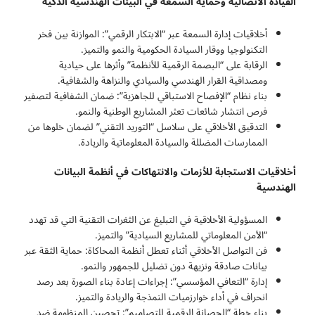
القيادة الاتصالية وحماية السمعة في البيئات الهندسية الذكية
أخلاقيات إدارة السمعة عبر “الابتكار الرقمي”: الموازنة بين فخر
التكنولوجيا ووقار السيادة الحكومية والنمو والتميز.
الرقابة على “البصمة الرقمية للأنظمة” وأثرها على حيادية
ومصداقية القرار الهندسي والسيادي والنزاهة والشفافية.
بناء نظام “الإفصاح الاستباقي للجاهزية”: ضمان الشفافية لتصفير
فرص انتشار شائعات تعثر المشاريع الوطنية والنمو.
التدقيق الأخلاقي على سلاسل “التوريد التقني” لضمان خلوها من
الممارسات المضللة والسيادة المعلوماتية والريادة.
أخلاقيات الاستجابة للأزمات والانتهاكات في أنظمة البيانات
الهندسية
المسؤولية الأخلاقية في التبليغ عن الثغرات التقنية التي قد تهدد
“الأمن المعلوماتي للمشاريع السيادية” والتميز.
فن التواصل الأخلاقي أثناء تعطل أنظمة المحاكاة: حماية الثقة عبر
بيانات صادقة ونزيهة دون تضليل للجمهور والنمو.
إدارة “التعافي المؤسسي”: إجراءات إعادة بناء الصورة بعد رصد
انحراف في أداء خوارزميات النمذجة والريادة والتميز.
بناء خطة “الحصانة الرقمية للتصاميم”: تحصين المنظومة ضد