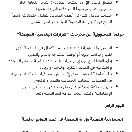
تطبيق قاعدة “الإرادة البشرية القيادية”: التدخل لتجاوز “قرار
حاسوبي” قد يضر بمبدأ السيادة أو الروح المعنوية.
حساب معامل الثقة في أنظمة المحاكاة لتقليل احتمالات الخطأ
الناتج عن “الهلوسة الرقمية” للبيانات والنمو الشامل.
حوكمة المسؤولية عن مخرجات “القرارات الهندسية المؤتمتة
“
المسؤولية المهنية للقائد عند حدوث “عطل في النمذجة” أدى
لضياع بيانات حيوية أو توقف المشاريع والنمو والتميز.
إدارة العلاقة مع مزودي برمجيات المحاكاة العالمية: ضمان السيادة
والشفافية في الملكية الفكرية والنزاهة والريادة.
بناء أنظمة “التحقق المزدوج” لضمان عدم غياب الحكمة البشرية
في العمليات السيادية الحساسة والتميز والوضوح.
تمرين محاكاة: إدارة أزمة تواصل ناتجة عن “خطأ في تحليل
الإجهادات” وكيفية علاجه بنزاهة استراتيجية وتامة.
اليوم الرابع:
المسؤولية المهنية وإدارة السمعة في عصر التوائم الرقمية