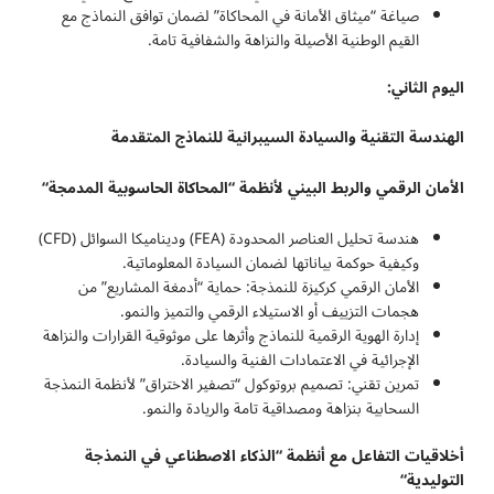
صياغة “ميثاق الأمانة في المحاكاة” لضمان توافق النماذج مع
القيم الوطنية الأصيلة والنزاهة والشفافية تامة.
اليوم الثاني:
الهندسة التقنية والسيادة السيبرانية للنماذج المتقدمة
الأمان الرقمي والربط البيني لأنظمة “المحاكاة الحاسوبية المدمجة
“
هندسة تحليل العناصر المحدودة (FEA) وديناميكا السوائل (CFD)
وكيفية حوكمة بياناتها لضمان السيادة المعلوماتية.
الأمان الرقمي كركيزة للنمذجة: حماية “أدمغة المشاريع” من
هجمات التزييف أو الاستيلاء الرقمي والتميز والنمو.
إدارة الهوية الرقمية للنماذج وأثرها على موثوقية القرارات والنزاهة
الإجرائية في الاعتمادات الفنية والسيادة.
تمرين تقني: تصميم بروتوكول “تصفير الاختراق” لأنظمة النمذجة
السحابية بنزاهة ومصداقية تامة والريادة والنمو.
أخلاقيات التفاعل مع أنظمة “الذكاء الاصطناعي في النمذجة
التوليدية
“