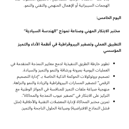
الهجمات السيبرانية أو الإهمال المنهجي والتقني والنمو.
اليوم الخامس:
مختبر الابتكار المهني وصناعة نموذج “الهندسة السيادية
“
التطبيق العملي وتصفير البيروقراطية في أنظمة الأداء والتميز
المؤسسي
تطوير خارطة الطريق التنفيذية لدمج معايير النمذجة المتقدمة في
العمليات اليومية بمرونة ورشاقة والنمو والتميز والسيادة.
تصميم بروتوكولات الحوكمة الذكية الخاصة بـ “إدارة التصميم
الرقمي” لتصفير المسارات البيروقراطية والريادة والنمو والنزاهة.
منهجية صياغة ملفات التميز للمنافسة في الجوائز الوطنية مع
التركيز على الابتكار في “تصفير عيوب النمذجة والمحاكاة”.
تمرين مختبر المحاكاة لإدارة المعضلات التقنية والأخلاقية (مثل
فشل النماذج الافتراضية) وصياغة الحلول الناجحة والتميز.