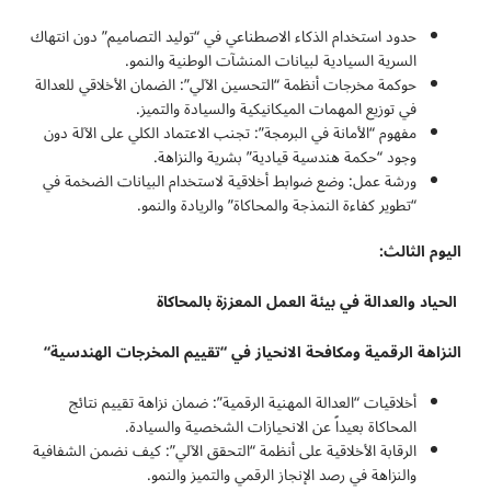
حدود استخدام الذكاء الاصطناعي في “توليد التصاميم” دون انتهاك
السرية السيادية لبيانات المنشآت الوطنية والنمو.
حوكمة مخرجات أنظمة “التحسين الآلي”: الضمان الأخلاقي للعدالة
في توزيع المهمات الميكانيكية والسيادة والتميز.
مفهوم “الأمانة في البرمجة”: تجنب الاعتماد الكلي على الآلة دون
وجود “حكمة هندسية قيادية” بشرية والنزاهة.
ورشة عمل: وضع ضوابط أخلاقية لاستخدام البيانات الضخمة في
“تطوير كفاءة النمذجة والمحاكاة” والريادة والنمو.
اليوم الثالث:
الحياد والعدالة في بيئة العمل المعززة بالمحاكاة
النزاهة الرقمية ومكافحة الانحياز في “تقييم المخرجات الهندسية
“
أخلاقيات “العدالة المهنية الرقمية”: ضمان نزاهة تقييم نتائج
المحاكاة بعيداً عن الانحيازات الشخصية والسيادة.
الرقابة الأخلاقية على أنظمة “التحقق الآلي”: كيف نضمن الشفافية
والنزاهة في رصد الإنجاز الرقمي والتميز والنمو.