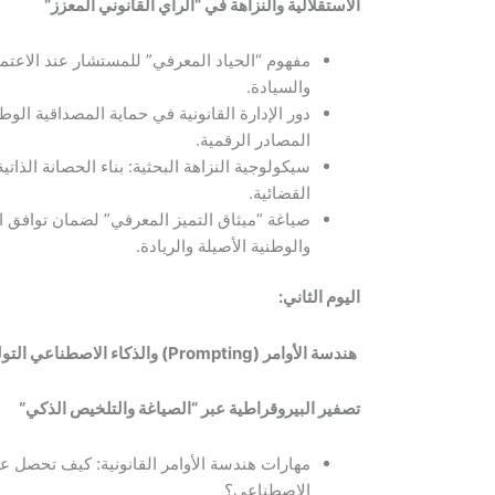
الاستقلالية والنزاهة في “الرأي القانوني المعزز
“
مفهوم “الحياد المعرفي” للمستشار عند الاعت
والسيادة.
دور الإدارة القانونية في حماية المصداقية الو
المصادر الرقمية.
سيكولوجية النزاهة البحثية: بناء الحصانة الذا
القضائية.
صياغة “ميثاق التميز المعرفي” لضمان توافق ا
والوطنية الأصيلة والريادة.
اليوم الثاني:
هندسة الأوامر
(Prompting)
والذكاء الاصطناعي التو
تصفير البيروقراطية عبر “الصياغة والتلخيص الذكي
“
مهارات هندسة الأوامر القانونية: كيف تحصل ع
الاصطناعي؟