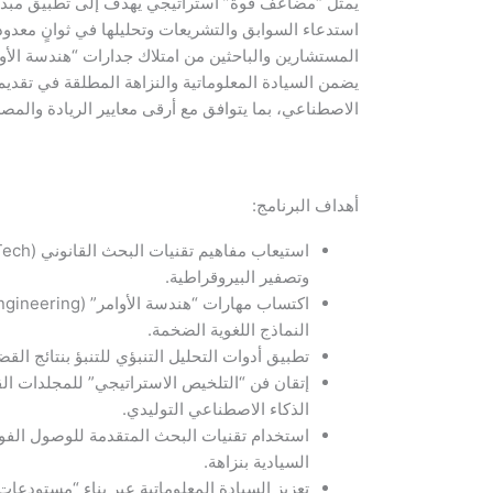
يمثل “مضاعف قوة” استراتيجي يهدف إلى تطبيق مبدأ ت
استدعاء السوابق والتشريعات وتحليلها في ثوانٍ معدود
المستشارين والباحثين من امتلاك جدارات “هندسة الأوامر
يضمن السيادة المعلوماتية والنزاهة المطلقة في تقديم
الاصطناعي، بما يتوافق مع أرقى معايير الريادة والمصدا
أهداف البرنامج:
وتصفير البيروقراطية.
النماذج اللغوية الضخمة.
تطبيق أدوات التحليل التنبؤي للتنبؤ بنتائج الق
إتقان فن “التلخيص الاستراتيجي” للمجلدات الق
الذكاء الاصطناعي التوليدي.
استخدام تقنيات البحث المتقدمة للوصول الفو
السيادية بنزاهة.
تعزيز السيادة المعلوماتية عبر بناء “مستودع