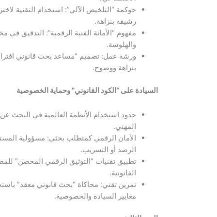
حوكمة “التلخيص الآلي”: استخدام التقنية لاخ
رشيقة بنزاهة.
مفهوم “الأمانة الفنية الرقمية”: التدقيق في م
والهلوسة.
ورشة عمل: تصميم “مساعد بحث قانوني افتراضي”
بنزاهة ووضوح.
السيادة على “الكود القانوني” وحماية الخصوصية
حدود استخدام الأنظمة العالمية في البحث عن ق
المهني.
الأمان الرقمي كمتطلب بحثي: مسؤولية المستش
الرصد أو التسريب.
تطبيق تقنيات “التوثيق الرقمي المحصن” للمص
القانونية.
تمرين تقني: محاكاة “بحث قانوني معقد” باستخ
معايير السيادة والخصوصية.