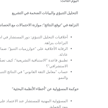
اليوم الثالث:
التحليل التنبؤي والبيانات الضخمة في التشريع
النزاهة في “توقع النتائج”: موازنة الاحتمالات مع الحصانة
أخلاقيات التحليل التنبؤي: دور المستشار في اس
النزاعات بنزاهة.
الرقابة الأخلاقية على “خوارزميات التنبؤ”: ضما
عادلة.
تطبيق قاعدة “الاستباقية التشريعية”: كيف تصف
الاستشرافي”؟
حساب “معامل الثقة القانوني” في النتائج التنبؤ
والنمو.
حوكمة المسؤولية عن “أخطاء الأنظمة البحثية
“
المسؤولية المهنية للمستشار عند الاعتماد ع
بنود الحماية.