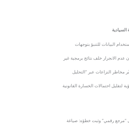
 السيادية
تخدام البيانات للتنبؤ بتوجهات
ن عدم الانجرار خلف نتائج برمجية غير
ّر مخاطر النزاعات عبر “التحليل
ية لتقليل احتمالات الخسارة القانونية
لى “مرجع رقمي” وثبت خطؤه: صياغة