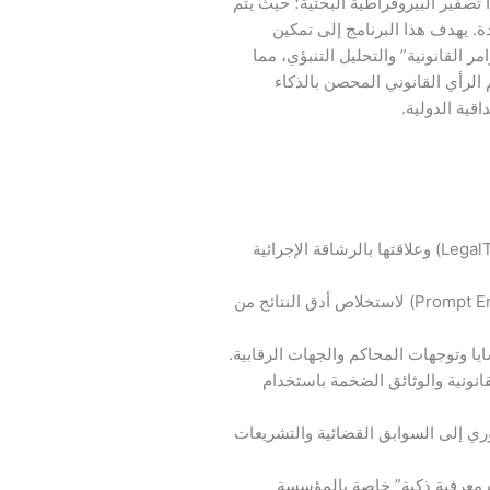
صفير البيروقراطية البحثية؛ حيث يتم
ة. يهدف هذا البرنامج إلى تمكين
 القانونية” والتحليل التنبؤي، مما
 الرأي القانوني المحصن بالذكاء
قية الدولية.
استيعاب مفاهيم تقنيات البحث القانوني (LegalTech) وعلاقتها بالرشاقة الإجرائية
اكتساب مهارات “هندسة الأوامر” (Prompt Engineering) لاستخلاص أدق النتائج من
ضايا وتوجهات المحاكم والجهات الرقابية.
انونية والوثائق الضخمة باستخدام
ري إلى السوابق القضائية والتشريعات
ات معرفية ذكية” خاصة بالمؤسسة