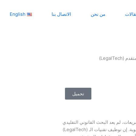
قالات
من نحن
الاتصال بنا
English
LegalT)
تحميل
عات، لم يعد البحث القانوني التقليدي
كافياً لدعم اتخاذ القرار القيادي بالسرعة والدقة المطلوبة. إن توظيف تقنيات الـ (LegalTech)