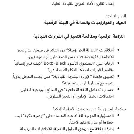
إعداد تقارير الأداء الدوري للقيادة العليا.
اليوم الثالث:
الحياد
والخوارزميات والعدالة في البيئة الرقمية
النزاهة
الرقمية
ومكافحة
التحيز
في
القرارات
القيادية
أخلاقيات “العدالة الخوارزمية:” دور القائد في ضمان عدم تحيز
الأنظمة الذكية ضد فئات من المتعاملين أو الموظفين.
الرقابة على “الصندوق الأسود Box): (Black “كيف نبرر إنسانياً
وقانونياً قرارات اتخذها الذكاء الاصطناعي؟
تطبيق قاعدة “الإرادة البشرية القيادية:” متى يجب التدخل يدوياً
لتصحيح مسار قرار آلي غير نزيه؟
حساب “معامل الثقة الأخلاقية” في النتائج البرمجية لتقليل
احتمالات الخطأ الإداري أو التحيز السلوكي.
حوكمة المسؤولية عن مخرجات الأنظمة الذكية
المسؤولية المهنية للقائد عند الاعتماد على “توصية ذكية” ثبت
خطؤها أو عدم نزاهتها لاحقاً.
إدارة العلاقة مع مزودي الحلول التقنية: الأخلاقيات المرتبطة