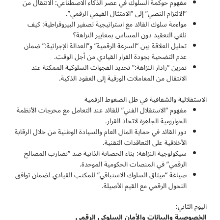
مفهوم حوكمة السلوك في عصر الذكاء الاصطناعي: الانتقال من
“الالتزام النصي” إلى “الامتثال القيمي الرقمي”.
مواءمة سلوك القائد مع استراتيجية تصفير البيروقراطية: كيف
نلغي التعقيد دون المساس بمعايير النزاهة؟
تحليل العلاقة بين “السرعة الرقمية” و”العدالة الإجرائية:” ضمان
عدم التضحية بجودة القرار القيادي من أجل الوقت.
تمرين “رادار النزاهة:” تحديد الفجوات السلوكية الممكنة عند
الانتقال من المعاملات الورقية إلى العقود الذكية.
الاستقلالية والشفافية في ظل الضغوط الرقمية
مفهوم “الاستقلال الفني” للقائد عند التعامل مع مخرجات الأنظمة
الخوارزمية الجاهزة لاتخاذ القرار.
دور القائد في حماية المال العام والسيادة الوطنية من خلال الرقابة
الأخلاقية على التعاقدات التقنية.
سيكولوجية النزاهة: بناء الحصانة الذاتية ضد “تضارب المصالح
الرقمي” في المنصات الحكومية الموحدة.
صياغة “ميثاق السلوك الاستباقي” للمكتب القيادي لضمان توافق
التحول الرقمي مع القيم الأصيلة.
اليوم الثاني:
الخصوصية
والبيانات والأمان السلوكي الرقمي