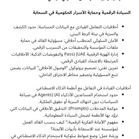
السيادة
الرقمية
وحماية
الأسرار
الحكومية
في
السحابة
أخلاقيات التعامل القيادي مع البيانات الحساسة: حدود الكشف
والسرية في بيئة الربط البيني.
الأمان السلوكي كمتطلب أخلاقي: مسؤولية القائد في حماية
ملفات المؤسسة والتحقيقات من التسريب الرقمي.
إدارة الهوية الرقمية Pass) (UAE والتفويضات الذكية: الأخلاقيات
المرتبطة بالاعتماد القيادي الرقمي.
تمرين تقني: تصميم بروتوكول “الوصول الأخلاقي” للبيانات يضمن
تتبع المسؤولية وتصفير مخاطر الاختراق الداخلي.
أخلاقيات القيادة في التفاعل مع أنظمة الذكاء الاصطناعي
حدود استخدام المساعدين الأذكياء Agents) (AI في صياغة
السياسات دون انتهاك السرية أو حقوق الملكية.
حوكمة المدخلات (Prompts): التدقيق الأخلاقي في البيانات التي
تزوَّد بها الأنظمة لضمان السيادة المعلوماتية.
مفهوم “الأمانة الفكرية الرقمية:” كيف ينسب القائد العمل
لمؤسسته عند الاستعانة بأدوات الأتمتة؟
ورشة عمل: وضع ضوابط سلوكية لاستخدام الذكاء الاصطناعي في