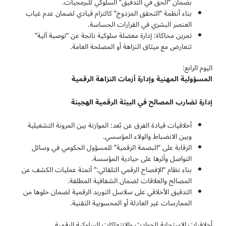
بضمان “الحق في التدقيق” السلوكي للبرمجيات.
بناء أنظمة “التحقق المزدوج” كالتزام قيادي لضمان عدم غياب
العنصر البشري في القرارات الحساسة.
تمرين محاكاة: إدارة معضلة سلوكية ناتجة عن “توصية آلية”
تتعارض مع ميثاق النزاهة أو المصلحة العامة.
اليوم الرابع:
المسؤولية المهنية وإدارة أزمات النزاهة الرقمية
إدارة
تضارب
المصالح
في
البيئة
الرقمية
الهجينة
أخلاقيات قيادة الفرق عن بُعد: الموازنة بين المرونة التشغيلية
وبين الانضباط والولاء المؤسسي.
الرقابة على “البصمة الرقمية” للمسؤول الحكومي في وسائل
التواصل وأثرها على حيادية المؤسسة.
بناء نظام “الإفصاح الرقمي التلقائي:” أتمتة عمليات الكشف عن
المصالح والعلاقات لضمان الشفافية المطلقة.
التدقيق الأخلاقي على سلاسل التوريد الرقمية لضمان خلوها من
الممارسات غير العادلة أو المحسوبية التقنية.
أخلاقيات الاستجابة للحوادث والانتهاكات السلوكية الرقمية