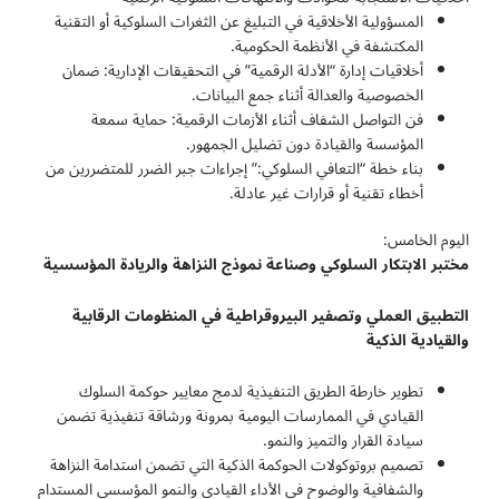
المسؤولية الأخلاقية في التبليغ عن الثغرات السلوكية أو التقنية
المكتشفة في الأنظمة الحكومية.
أخلاقيات إدارة “الأدلة الرقمية” في التحقيقات الإدارية: ضمان
الخصوصية والعدالة أثناء جمع البيانات.
فن التواصل الشفاف أثناء الأزمات الرقمية: حماية سمعة
المؤسسة والقيادة دون تضليل الجمهور.
بناء خطة “التعافي السلوكي:” إجراءات جبر الضرر للمتضررين من
أخطاء تقنية أو قرارات غير عادلة.
اليوم الخامس:
مختبر الابتكار السلوكي وصناعة نموذج النزاهة والريادة المؤسسية
التطبيق العملي وتصفير البيروقراطية في المنظومات الرقابية
والقيادية الذكية
تطوير خارطة الطريق التنفيذية لدمج معايير حوكمة السلوك
القيادي في الممارسات اليومية بمرونة ورشاقة تنفيذية تضمن
سيادة القرار والتميز والنمو.
تصميم بروتوكولات الحوكمة الذكية التي تضمن استدامة النزاهة
والشفافية والوضوح في الأداء القيادي والنمو المؤسسي المستدام