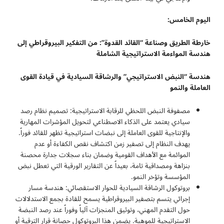
اليوم الخامس
:
خارطة الطريق وصناعة “القائد القدوة”: من التفكير البيروقراطي إلى
هندسة المواءمة الاستراتيجية الشاملة
هندسة “النبض الاستراتيجي” والرشاقة السيادية في قيادة القوى
العاملة والنمو
مصفوفة النبض اللحظي للرقابة الاستراتيجية: تصميم نظام رصد
سيادي يعتمد على الذكاء الاصطناعي لتحويل المؤشرات المهارية
والإنتاجية للقوى العاملة إلى نبضات استراتيجية تظهر للقائد فوراً.
يهدف النظام إلى تصفير زمن اكتشاف نقص الكفاءة أو عدم
الموائمة مع الأهداف القومية وضمان بناء سجلات جدارة محصنة
بنزاهة ومصداقية تامة، بعيداً عن التقارير الورقية التي تعطل نبض
المؤسسة وتؤخر النمو.
بروتوكول الرشاقة السيادية للحوار الاستقصائي: هندسة مسار
إجرائي يتسم بتصفير البيروقراطية يسمح للقادة بجمع الاستدلالات
حول التقدم المهني، وتوثيق المنجزات آلياً وفوراً عند رصد النبضة
الاستراتيجية للموهبة. يضمن هذا البروتوكول حصانة قرار الترقية أو