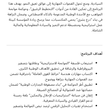
السيادية، ومنع تحول الفجوات المهارية إلى عوائق تعيق النمو. يهدف هذا
البرنامج إلى تمكين القادة من أدوات “التخطيط الرشيق”، وحوكمة مواءمة
المواهب مع الأجندة الوطنية المدعومة بالذكاء الاصطناعي، وضمان النزاهة
في بناء “درع بشري” يحمي المكتسبات، مما يرسخ ريادة المؤسسة كبيئة
عمل استراتيجية ومنضبطة تدعم التميز والسيادة المعلوماتية والمالية
الشاملة.
أهداف البرنامج:
استيعاب فلسفة “المواءمة الاستراتيجية” وعلاقتها بتصفير
البيروقراطية والرشاقة في تحقيق الأهداف الوطنية الكبرى.
اكتساب مهارات هندسة “خرائط القوى العاملة” باحترافية تضمن
سد الفجوات المهارية بنزاهة ووضوح.
تطبيق أطر الحوكمة في “بناء مصفوفة الجدارات الوطنية” لضمان
حصانتها ضد العشوائية أو المصالح الضيقة.
إتقان فن صياغة “استراتيجيات الإحلال والتمكين” بلغة رصينة
تدعم القرار القيادي والسيادة المعرفية.
استخدام تقنيات التحليل الرقمي لرصد نبض الموائمة وتصفير