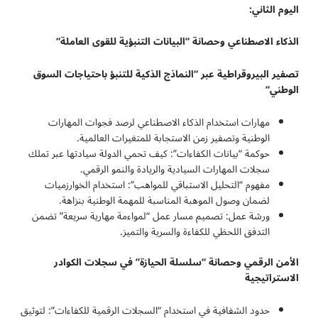
اليوم الثاني
:
الذكاء الاصطناعي وحصانة “البيانات التنبؤية للقوى العاملة
“
تصفير البيروقراطية عبر “النماذج الذكية للتنبؤ باحتياجات السوق
الوطني
“
مهارات استخدام الذكاء الاصطناعي لرصد فجوات المهارات
الوطنية وتصفير زمن الاستجابة للمتغيرات العالمية.
حوكمة “بيانات الكفاءات”: كيف تحمي الدولة سيادتها عبر تملك
سجلات المهارات السيادية والريادة والنمو الرقمي.
مفهوم “التحليل الاستباقي للمواهب”: استخدام الخوارزميات
لضمان وصول الموهبة المناسبة للمهمة الوطنية بنزاهة.
ورشة عمل: تصميم مسار عمل “لمواءمة مهارية سريعة” تضمن
التدفق اللحظي للكفاءة والسرية والتميز.
الأمن الرقمي وحصانة “سلسلة الحيازة” في سجلات الكوادر
الاستراتيجية
حدود الشفافية في استخدام “السجلات الرقمية للكفاءات”: لتوثيق