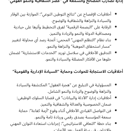
إدارة تضارب المصالح والسمعة في “عصر الشفافية والنمو القومي
“
أخلاقيات الإفصاح عن “نتائج التوطين النوعي”: الموازنة بين الوقار
والسيادة والنزاهة والشفافية والوضوح.
الرقابة على “البصمة الرقمية” لفرق التخطيط وأثرها على حيادية
ومصداقية الدولة والنمو والريادة والتميز.
بناء نظام “التظلم المهني” المحمي: أتمتة رصد أي محاولة لتغيير
“مسار استحقاق الموهبة” والنزاهة والنمو.
التدقيق الأخلاقي في سلاسل توريد “الخدمات الاستشارية” لضمان
خلوها من الأفكار المضللة والسيادة والنمو.
أخلاقيات الاستجابة للحوادث وحماية “السيادة الإدارية والقومية
“
المسؤولية في التبليغ عن “هجرة العقول” المكتشفة والسيادة
والنزاهة والوضوح والريادة والنمو الشامل.
أخلاقيات إدارة “الأدلة والبيانات” في قضايا السلوك الوظيفي:
ضمان الخصوصية والعدالة والشفافية والتميز.
فن التواصل القيادي الأخلاقي أثناء وقوع “أزمة كفاءة”: حماية
سمعة المؤسسة بصدق رقمي وريادة تامة والنمو.
بناء خطة “التعافي الاستراتيجي”: إجراءات استعادة التوازن المهني
والإنتاجي في بيئة العمل بعد الأزمات.