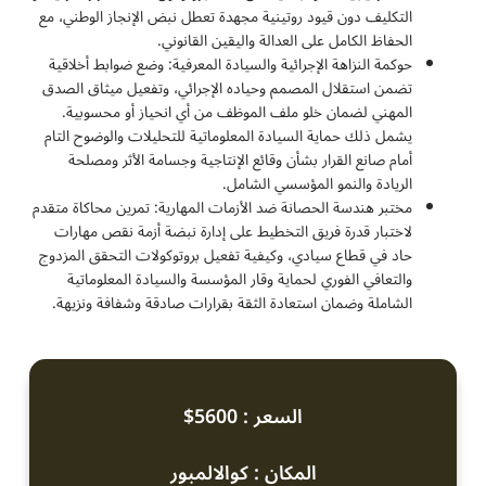
التكليف دون قيود روتينية مجهدة تعطل نبض الإنجاز الوطني، مع
الحفاظ الكامل على العدالة واليقين القانوني.
حوكمة النزاهة الإجرائية والسيادة المعرفية: وضع ضوابط أخلاقية
تضمن استقلال المصمم وحياده الإجرائي، وتفعيل ميثاق الصدق
المهني لضمان خلو ملف الموظف من أي انحياز أو محسوبية.
يشمل ذلك حماية السيادة المعلوماتية للتحليلات والوضوح التام
أمام صانع القرار بشأن وقائع الإنتاجية وجسامة الأثر ومصلحة
الريادة والنمو المؤسسي الشامل.
مختبر هندسة الحصانة ضد الأزمات المهارية: تمرين محاكاة متقدم
لاختبار قدرة فريق التخطيط على إدارة نبضة أزمة نقص مهارات
حاد في قطاع سيادي، وكيفية تفعيل بروتوكولات التحقق المزدوج
والتعافي الفوري لحماية وقار المؤسسة والسيادة المعلوماتية
الشاملة وضمان استعادة الثقة بقرارات صادقة وشفافة ونزيهة.
السعر : 5600$
المكان : كوالالمبور