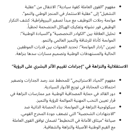
مفهوم “القوى العاملة كقوة سيادية”: الانتقال من “عقلية
التشغيل” إلى “عقلية الاستثمار في المنجز الوطني والنمو”.
مواءمة رحلات التوظيف مع مبدأ تصفير البيروقراطية: كشف التكرار
الوظيفي فور نشوئه وتفكيك الهياكل المتضخمة لحظياً.
تحليل العلاقة بين “الكوادر التخصصية” و”السيادة الوطنية”:
المواءمة كأداة للرشاقة والتميز العالمي والنمو.
تمرين “رادار المواءمة”: تحديد الفجوات بين قدرات الموظفين
الحالية والمستهدفات الوطنية وتصميم مسارات سدها بنزاهة.
الاستقلالية والنزاهة في “إجراءات تقييم الأثر البشري على الرؤية
“
مفهوم “الحياد الاستراتيجي” للمخطط عند رصد الجدارات وتصفير
احتمالات المحاباة في توزيع الأدوار السيادية.
دور القائد في حماية المصداقية الوطنية عبر ممارسات النزاهة في
قرار تعيين النخب المهنية الموائمة للرؤية والتميز.
سيكولوجية النزاهة في المواءمة: بناء الحصانة الذاتية ضد
“الاجتهادات الشخصية” التي تضعف جودة المخرج القومي.
صياغة “ميثاق الأمانة في التخطيط” لضمان توافق القوى العاملة
مع القيم الوطنية الأصيلة والنزاهة والشفافية.