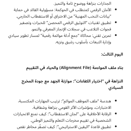
الجدارات بنزاهة ووضوح تامة والتميز.
الأمان الرقمي كمتطلب في الحوكمة: مسؤولية القائد في حماية
“بيانات النخب المهنية” من الاختراق أو الاستقطاب الخارجي.
تطبيق تقنيات “التوثيق الرقمي المحصن” للخبرات وتصفير
فجوات التلاعب في سجلات الإنجاز المعرفي والنمو.
تمرين تقني: محاكاة “جمع أدلة موائمة رقمية” لمسار تطوير سيادي
وإدارة التبعات بأسلوب رشيق ونزيه.
اليوم الثالث
:
بناء ملف المواءمة
(Alignment File)
والحياد في التقييم
النزاهة في “اختيار الكفاءات”: موازنة الجهد مع جودة المخرج
السيادي
هندسة “ملف الموظف الموائم”: ترتيب المهارات المكتسبة،
الاختبارات، ومؤشرات الأثر القومي بنزاهة وشفافية.
الرقابة الأخلاقية على “لجان الاستقطاب”: كيف نمنع الانحيازات
الشخصية في تقييم مخرجات التعلم والتميز الوطني.
تطبيق قاعدة “اليقين الاستراتيجي”: كيف تصفّر مخاطر نقص