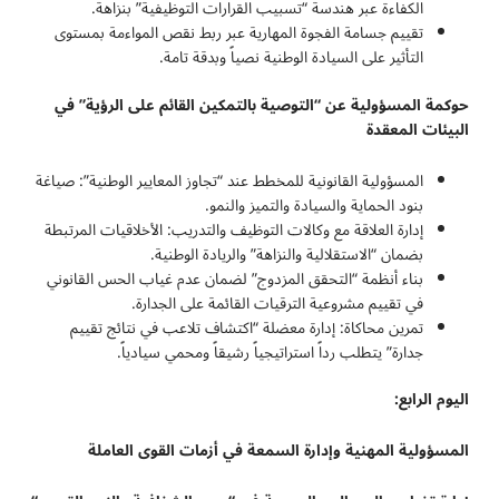
الكفاءة عبر هندسة “تسبيب القرارات التوظيفية” بنزاهة.
تقييم جسامة الفجوة المهارية عبر ربط نقص المواءمة بمستوى
التأثير على السيادة الوطنية نصياً وبدقة تامة.
حوكمة المسؤولية عن “التوصية بالتمكين القائم على الرؤية” في
البيئات المعقدة
المسؤولية القانونية للمخطط عند “تجاوز المعايير الوطنية”: صياغة
بنود الحماية والسيادة والتميز والنمو.
إدارة العلاقة مع وكالات التوظيف والتدريب: الأخلاقيات المرتبطة
بضمان “الاستقلالية والنزاهة” والريادة الوطنية.
بناء أنظمة “التحقق المزدوج” لضمان عدم غياب الحس القانوني
في تقييم مشروعية الترقيات القائمة على الجدارة.
تمرين محاكاة: إدارة معضلة “اكتشاف تلاعب في نتائج تقييم
جدارة” يتطلب رداً استراتيجياً رشيقاً ومحمي سيادياً.
اليوم الرابع
:
المسؤولية المهنية وإدارة السمعة في أزمات القوى العاملة