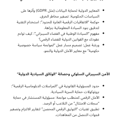
المعايير الدولية لحماية البيانات (مثل GDPR) وأثرها على
السياسات الحكومية: تصفير مخاطر الخرق.
حوكمة “الاتفاقيات الرقمية العابرة للحدود”: استخدام التقنية
لتدقيق بنود السيادة المعلوماتية بنزاهة.
مفهوم “السيادة الوطنية في الفضاء السيبراني”: كيف تواءم
عقودك مع القوانين الدولية للفضاء الرقمي؟
ورشة عمل: تصميم مسار عمل “لمواءمة سياسة خصوصية
حكومية” مع معايير الأمان الدولية والنمو.
الأمن السيبراني السلوكي وحصانة “الوثائق السيادية الدولية
“
حدود المسؤولية القانونية في “المراسلات الدبلوماسية الرقمية”:
بروتوكولات حماية السرية السيادية.
الأمان الرقمي كمتطلب مواءمة: مسؤولية المستشار في حماية
“سجلات الامتثال” من التلاعب أو الرصد.
تطبيق تقنيات “التوثيق الرقمي المحصن” لتقارير الالتزام وتصفير
فجوات التنصل من المعاهدات.