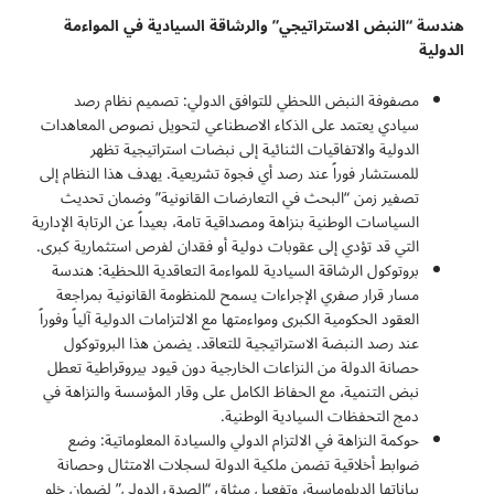
هندسة “النبض الاستراتيجي” والرشاقة السيادية في المواءمة
الدولية
مصفوفة النبض اللحظي للتوافق الدولي: تصميم نظام رصد
سيادي يعتمد على الذكاء الاصطناعي لتحويل نصوص المعاهدات
الدولية والاتفاقيات الثنائية إلى نبضات استراتيجية تظهر
للمستشار فوراً عند رصد أي فجوة تشريعية. يهدف هذا النظام إلى
تصفير زمن “البحث في التعارضات القانونية” وضمان تحديث
السياسات الوطنية بنزاهة ومصداقية تامة، بعيداً عن الرتابة الإدارية
التي قد تؤدي إلى عقوبات دولية أو فقدان لفرص استثمارية كبرى.
بروتوكول الرشاقة السيادية للمواءمة التعاقدية اللحظية: هندسة
مسار قرار صفري الإجراءات يسمح للمنظومة القانونية بمراجعة
العقود الحكومية الكبرى ومواءمتها مع الالتزامات الدولية آلياً وفوراً
عند رصد النبضة الاستراتيجية للتعاقد. يضمن هذا البروتوكول
حصانة الدولة من النزاعات الخارجية دون قيود بيروقراطية تعطل
نبض التنمية، مع الحفاظ الكامل على وقار المؤسسة والنزاهة في
دمج التحفظات السيادية الوطنية.
حوكمة النزاهة في الالتزام الدولي والسيادة المعلوماتية: وضع
ضوابط أخلاقية تضمن ملكية الدولة لسجلات الامتثال وحصانة
بياناتها الدبلوماسية، وتفعيل ميثاق “الصدق الدولي” لضمان خلو