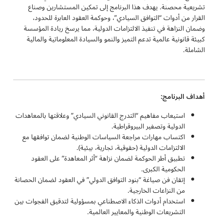
تشريعية محصنة. يهدف هذا البرنامج إلى تمكين المستشارين وصناع
القرار من أدوات “التوافق السيادي”، وحوكمة العقود العابرة للحدود،
وضمان النزاهة في تنفيذ الالتزامات الدولية، مما يرسخ ريادة المؤسسة
كبيئة قانونية عالمية تدعم التميز والنمو والسيادة المعلوماتية والمالية
الشاملة.
أهداف البرنامج:
استيعاب مفاهيم “التدرج القانوني السيادي” وعلاقتها بالمعاهدات
الدولية وتصفير البيروقراطية.
اكتساب مهارات مراجعة السياسات الوطنية لضمان توافقها مع
الالتزامات الدولية (حقوقية، تجارية، بيئية).
تطبيق أطر الحوكمة لضمان نزاهة “أثر المعاهدة” على العقود
الحكومية الكبرى.
إتقان فن صياغة “بنود التوافق الدولي” في العقود لضمان الحصانة
من النزاعات الخارجية.
استخدام أدوات الذكاء الاصطناعي بمسؤولية لتدقيق الفجوات بين
التشريعات الوطنية والمعايير العالمية.