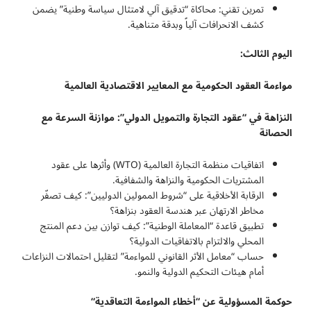
تمرين تقني: محاكاة “تدقيق آلي لامتثال سياسة وطنية” يضمن
كشف الانحرافات آلياً وبدقة متناهية.
اليوم الثالث:
مواءمة العقود الحكومية مع المعايير الاقتصادية العالمية
النزاهة في “عقود التجارة والتمويل الدولي”: موازنة السرعة مع
الحصانة
اتفاقيات منظمة التجارة العالمية (WTO) وأثرها على عقود
المشتريات الحكومية والنزاهة والشفافية.
الرقابة الأخلاقية على “شروط الممولين الدوليين”: كيف تصفّر
مخاطر الارتهان عبر هندسة العقود بنزاهة؟
تطبيق قاعدة “المعاملة الوطنية”: كيف توازن بين دعم المنتج
المحلي والالتزام بالاتفاقيات الدولية؟
حساب “معامل الأثر القانوني للمواءمة” لتقليل احتمالات النزاعات
أمام هيئات التحكيم الدولية والنمو.
حوكمة المسؤولية عن “أخطاء المواءمة التعاقدية
“