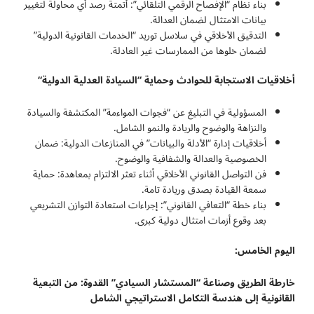
بناء نظام “الإفصاح الرقمي التلقائي”: أتمتة رصد أي محاولة لتغيير
بيانات الامتثال لضمان العدالة.
التدقيق الأخلاقي في سلاسل توريد “الخدمات القانونية الدولية”
لضمان خلوها من الممارسات غير العادلة.
أخلاقيات الاستجابة للحوادث وحماية “السيادة العدلية الدولية
“
المسؤولية في التبليغ عن “فجوات المواءمة” المكتشفة والسيادة
والنزاهة والوضوح والريادة والنمو الشامل.
أخلاقيات إدارة “الأدلة والبيانات” في المنازعات الدولية: ضمان
الخصوصية والعدالة والشفافية والوضوح.
فن التواصل القانوني الأخلاقي أثناء تعثر الالتزام بمعاهدة: حماية
سمعة القيادة بصدق وريادة تامة.
بناء خطة “التعافي القانوني”: إجراءات استعادة التوازن التشريعي
بعد وقوع أزمات امتثال دولية كبرى.
اليوم الخامس:
خارطة الطريق وصناعة “المستشار السيادي” القدوة: من التبعية
القانونية إلى هندسة التكامل الاستراتيجي الشامل