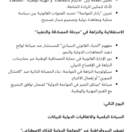
تحليل العلاقة بين “الالتزام بالمعاهدة” و”الهيبة الوطنية”: المعاهدة
كأداة لتمكين الريادة الشاملة.
تمرين “رادار المواءمة”: تحديد الفجوات القانونية بين سياسة
محلية ومعاهدة دولية وتصميم مسار تصحيح.
الاستقلالية والنزاهة في “مرحلة المصادقة والتنفيذ
“
مفهوم “الحياد القانوني السيادي” للمستشار عند صياغة لوائح
تنفيذ المعاهدات الدولية والنمو.
دور الإدارة القانونية في حماية المصداقية الوطنية عبر ممارسات
النزاهة في الإفصاح الدولي.
سيكولوجية النزاهة في المواءمة: بناء الحصانة الذاتية ضد “الامتثال
الصوري” أو إهمال الالتزام.
صياغة “ميثاق التميز في المواءمة الدولية” لضمان توافق التشريع
مع القيم المهنية والوطنية.
اليوم الثاني:
السيادة الرقمية والاتفاقيات الدولية للبيانات
تصفير البيروقراطية عبر “الحوكمة الدولية للذكاء الاصطناعي
“