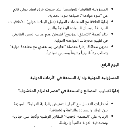
المسؤولية القانونية للمؤسسة عند حدوث خرق لعقد دولي ناتج
عن “سوء مواءمة”: صياغة بنود الحماية.
إدارة العلاقة مع المنظمات الدولية (مثل البنك الدولي): الأخلاقيات
المرتبطة بضمان السيادة الوطنية والنمو.
بناء أنظمة “التحقق المزدوج” لضمان عدم غياب الحس القانوني
في تقييم مخرجات المواءمة الدولية.
تمرين محاكاة: إدارة معضلة “تعارض بند عقدي مع معاهدة دولية”
يتطلب رداً قانونياً رشيقاً ومحمي سيادياً.
اليوم الرابع:
المسؤولية المهنية وإدارة السمعة في الأزمات الدولية
إدارة تضارب المصالح والسمعة في “عصر الالتزام المكشوف
“
أخلاقيات التعامل مع “لجان التفتيش والرقابة الدولية”: الموازنة
بين الوقار والسيادة والنزاهة والشفافية.
الرقابة على “البصمة الرقمية” للتقارير الوطنية وأثرها على حيادية
ومصداقية الدولة عالمياً والريادة.