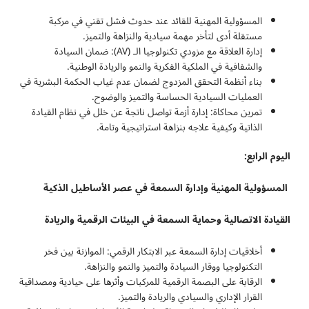
المسؤولية المهنية للقائد عند حدوث فشل تقني في مركبة
مستقلة أدى لتأخر مهمة سيادية والنزاهة والتميز.
إدارة العلاقة مع مزودي تكنولوجيا الـ (AV): ضمان السيادة
والشفافية في الملكية الفكرية والنمو والريادة الوطنية.
بناء أنظمة التحقق المزدوج لضمان عدم غياب الحكمة البشرية في
العمليات السيادية الحساسة والتميز والوضوح.
تمرين محاكاة: إدارة أزمة تواصل ناتجة عن خلل في نظام القيادة
الذاتية وكيفية علاجه بنزاهة استراتيجية وتامة.
اليوم الرابع:
المسؤولية المهنية وإدارة السمعة في عصر الأساطيل الذكية
القيادة الاتصالية وحماية السمعة في البيئات الرقمية والريادة
أخلاقيات إدارة السمعة عبر الابتكار الرقمي: الموازنة بين فخر
التكنولوجيا ووقار السيادة والتميز والنمو والنزاهة.
الرقابة على البصمة الرقمية للمركبات وأثرها على حيادية ومصداقية
القرار الإداري والسيادي والريادة والتميز.