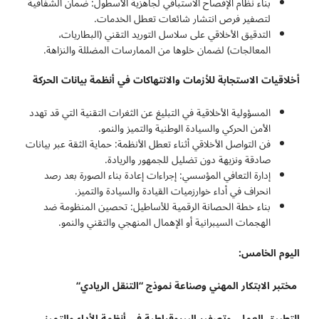
بناء نظام الإفصاح الاستباقي لجاهزية الأسطول: ضمان الشفافية
لتصفير فرص انتشار شائعات تعطل الخدمات.
التدقيق الأخلاقي على سلاسل التوريد التقني (البطاريات،
المعالجات) لضمان خلوها من الممارسات المضللة والنزاهة.
أخلاقيات الاستجابة للأزمات والانتهاكات في أنظمة بيانات الحركة
المسؤولية الأخلاقية في التبليغ عن الثغرات التقنية التي قد تهدد
الأمن الحركي والسيادة الوطنية والتميز والنمو.
فن التواصل الأخلاقي أثناء تعطل الأنظمة: حماية الثقة عبر بيانات
صادقة ونزيهة دون تضليل للجمهور والريادة.
إدارة التعافي المؤسسي: إجراءات إعادة بناء الصورة بعد رصد
انحراف في أداء خوارزميات القيادة والسيادة والتميز.
بناء خطة الحصانة الرقمية للأساطيل: تحصين المنظومة ضد
الهجمات السيبرانية أو الإهمال المنهجي والتقني والنمو.
اليوم الخامس:
مختبر الابتكار المهني وصناعة نموذج “التنقل الريادي
“
التطبيق العملي وتصفير البيروقراطية في أنظمة الأداء والتميز