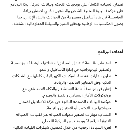
ضمان السيادة الكاملة على برمجيات التحكم وبيانات الحركة. يركز البرنامج
على حوكمة البنية التحتية للشحن والتشغيل الذاتي لضمان ريادة
المؤسسة في بناء أساطيل معصومة من الحوادث والهدر الإداري، بما
يصون المكتسبات الوطنية ويحقق التميز والسيادة المعلوماتية الشاملة.
أهداف البرنامج:
استيعاب فلسفة “التنقل السيادي” وعلاقتها بالرشاقة المؤسسية
وتصفير البيروقراطية في إدارة الأساطيل والنمو.
تطوير مهارات هندسة المركبات الكهربائية وتكاملها مع الشبكات
الذكية وفق المعايير العالمية والريادة.
إتقان فن مواءمة أنظمة الاستشعار والذكاء الاصطناعي مع
بروتوكولات الأمان السيادي والتميز والوضوح.
حوكمة البيانات الضخمة الناتجة عن حركة الأساطيل لضمان
حصانتها ضد التلاعب أو الاختراق والنزاهة.
اكتساب مهارات تصفير فجوات الصيانة عبر تقنيات “الصيانة
التنبؤية الرقمية” ورصد نبض المركبة اللحظي.
تعزيز السيادة الرقمية من خلال تحصين شيفرات القيادة الذاتية