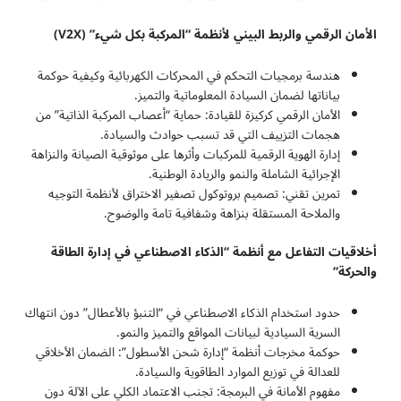
الأمان الرقمي والربط البيني لأنظمة “المركبة بكل شيء
” (V2X)
هندسة برمجيات التحكم في المحركات الكهربائية وكيفية حوكمة
بياناتها لضمان السيادة المعلوماتية والتميز.
الأمان الرقمي كركيزة للقيادة: حماية “أعصاب المركبة الذاتية” من
هجمات التزييف التي قد تسبب حوادث والسيادة.
إدارة الهوية الرقمية للمركبات وأثرها على موثوقية الصيانة والنزاهة
الإجرائية الشاملة والنمو والريادة الوطنية.
تمرين تقني: تصميم بروتوكول تصفير الاختراق لأنظمة التوجيه
والملاحة المستقلة بنزاهة وشفافية تامة والوضوح.
أخلاقيات التفاعل مع أنظمة “الذكاء الاصطناعي في إدارة الطاقة
والحركة
“
حدود استخدام الذكاء الاصطناعي في “التنبؤ بالأعطال” دون انتهاك
السرية السيادية لبيانات المواقع والتميز والنمو.
حوكمة مخرجات أنظمة “إدارة شحن الأسطول”: الضمان الأخلاقي
للعدالة في توزيع الموارد الطاقوية والسيادة.
مفهوم الأمانة في البرمجة: تجنب الاعتماد الكلي على الآلة دون