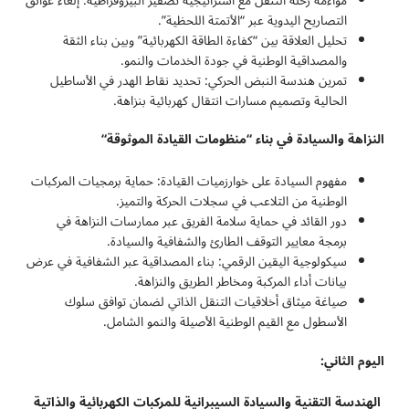
مواءمة رحلة التنقل مع استراتيجية تصفير البيروقراطية: إلغاء عوائق
التصاريح اليدوية عبر “الأتمتة اللحظية”.
تحليل العلاقة بين “كفاءة الطاقة الكهربائية” وبين بناء الثقة
والمصداقية الوطنية في جودة الخدمات والنمو.
تمرين هندسة النبض الحركي: تحديد نقاط الهدر في الأساطيل
الحالية وتصميم مسارات انتقال كهربائية بنزاهة.
النزاهة والسيادة في بناء “منظومات القيادة الموثوقة
“
مفهوم السيادة على خوارزميات القيادة: حماية برمجيات المركبات
الوطنية من التلاعب في سجلات الحركة والتميز.
دور القائد في حماية سلامة الفريق عبر ممارسات النزاهة في
برمجة معايير التوقف الطارئ والشفافية والسيادة.
سيكولوجية اليقين الرقمي: بناء المصداقية عبر الشفافية في عرض
بيانات أداء المركبة ومخاطر الطريق والنزاهة.
صياغة ميثاق أخلاقيات التنقل الذاتي لضمان توافق سلوك
الأسطول مع القيم الوطنية الأصيلة والنمو الشامل.
اليوم الثاني:
الهندسة التقنية والسيادة السيبرانية للمركبات الكهربائية والذاتية