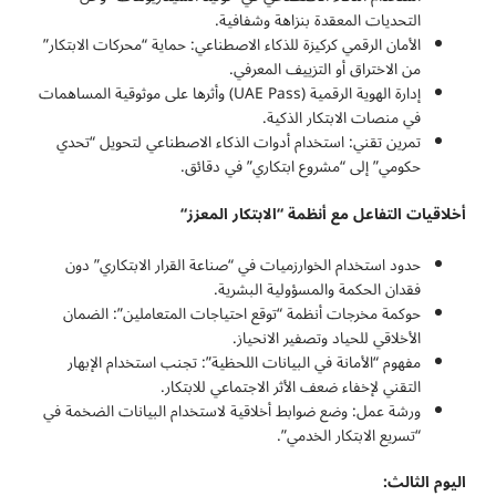
التحديات المعقدة بنزاهة وشفافية.
الأمان الرقمي كركيزة للذكاء الاصطناعي: حماية “محركات الابتكار”
من الاختراق أو التزييف المعرفي.
إدارة الهوية الرقمية (UAE Pass) وأثرها على موثوقية المساهمات
في منصات الابتكار الذكية.
تمرين تقني: استخدام أدوات الذكاء الاصطناعي لتحويل “تحدي
حكومي” إلى “مشروع ابتكاري” في دقائق.
أخلاقيات التفاعل مع أنظمة “الابتكار المعزز
“
حدود استخدام الخوارزميات في “صناعة القرار الابتكاري” دون
فقدان الحكمة والمسؤولية البشرية.
حوكمة مخرجات أنظمة “توقع احتياجات المتعاملين”: الضمان
الأخلاقي للحياد وتصفير الانحياز.
مفهوم “الأمانة في البيانات اللحظية”: تجنب استخدام الإبهار
التقني لإخفاء ضعف الأثر الاجتماعي للابتكار.
ورشة عمل: وضع ضوابط أخلاقية لاستخدام البيانات الضخمة في
“تسريع الابتكار الخدمي”.
اليوم الثالث: