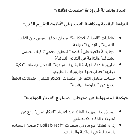
الحياد والعدالة في إدارة “منصات الأفكار
“
النزاهة الرقمية ومكافحة الانحياز في “أنظمة التقييم الذكي
“
أخلاقيات “العدالة الابتكارية”: ضمان تكافؤ الفرص بين الأفكار
“التقنية” و”الإدارية” بنزاهة.
الرقابة الأخلاقية على أنظمة “التحفيز الرقمي”: كيف نضمن
الشفافية والنزاهة في النتائج النهائية؟
تطبيق قاعدة “الإرادة البشرية القيادية”: التدخل لإنصاف “فكرة
عبقرية” قد ترفضها خوارزميات التقييم.
حساب معامل الثقة في منصات الابتكار لتقليل احتمالات الخطأ
الناتج عن “الهلوسة الرقمية”.
حوكمة المسؤولية عن مخرجات “مشاريع الابتكار المؤتمتة
“
المسؤولية المهنية للقائد عند اعتماد “ابتكار تقني” ناتج عن
تحليلات الذكاء الاصطناعي.
إدارة العلاقة مع مزودي منصات “Collab-Tech”: ضمان السيادة
والشفافية في الملكية والبيانات.