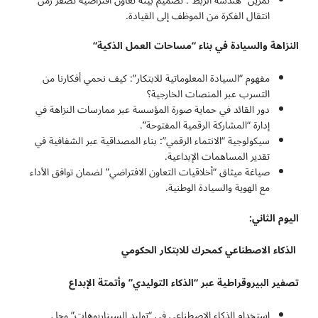
تمرين “هندسة الربط”: تصميم بيئة تعاون افتراضية تصفّر زمن
انتقال الفكرة من الموظف إلى القيادة.
النزاهة والسيادة في بناء “مساحات العمل الذكية
“
مفهوم “السيادة المعلوماتية للابتكار”: كيف نحمي أفكارنا من
التسرب عبر المنصات الخارجية؟
دور القائد في حماية صورة المؤسسة عبر ممارسات النزاهة في
إدارة “المشاركة الرقمية المفتوحة”.
سيكولوجية “الانتماء الرقمي”: بناء المصداقية عبر الشفافية في
تقدير المساهمات الإبداعية.
صياغة ميثاق “أخلاقيات التعاون الافتراضي” لضمان توافق الأداء
مع الهوية والسيادة الوطنية.
اليوم الثاني:
الذكاء الاصطناعي كمحرك للابتكار الحكومي
تصفير البيروقراطية عبر “الذكاء التوليدي” وأتمتة الإبداع
استخدام الذكاء الاصطناعي في “توليد السيناريوهات” وحل