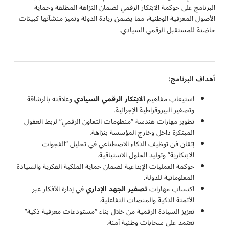
البرنامج على حوكمة الابتكار الرقمي لضمان النزاهة المطلقة وحماية
الأصول المعرفية الوطنية، مما يضمن ريادة الدولة وتميز منشآتها كبيئات
حاضنة للمستقبل الرقمي السيادي.
أهداف البرنامج:
استيعاب مفاهيم
الابتكار الرقمي السيادي
وعلاقته بالرشاقة
وتصفير البيروقراطية الإجرائية.
تطوير مهارات هندسة “منظومات التعاون الرقمي” لربط العقول
المبتكرة داخل وخارج المؤسسة بنزاهة.
إتقان فن توظيف الذكاء الاصطناعي في تحليل “الفجوات
الابتكارية” وتوليد الحلول الاستباقية.
حوكمة العمليات الإبداعية لضمان حماية الملكية الفكرية والسيادة
المعلوماتية للدولة.
اكتساب مهارات
تصفير الجهد الإداري
في إدارة الأفكار عبر
الأتمتة الذكية والمنصات التفاعلية.
تعزيز السيادة الرقمية من خلال بناء “مستودعات معرفية ذكية”
تعتمد على سحابات وطنية آمنة.