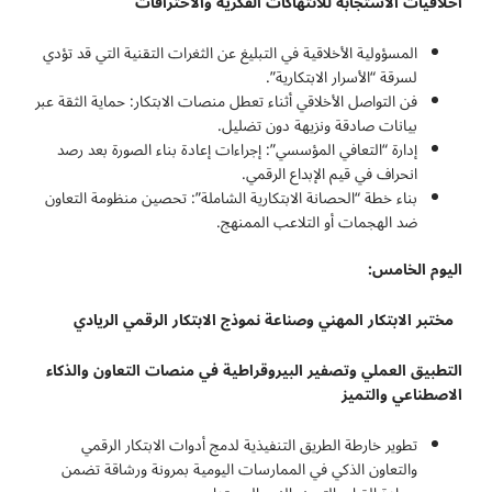
أخلاقيات الاستجابة للانتهاكات الفكرية والاختراقات
المسؤولية الأخلاقية في التبليغ عن الثغرات التقنية التي قد تؤدي
لسرقة “الأسرار الابتكارية”.
فن التواصل الأخلاقي أثناء تعطل منصات الابتكار: حماية الثقة عبر
بيانات صادقة ونزيهة دون تضليل.
إدارة “التعافي المؤسسي”: إجراءات إعادة بناء الصورة بعد رصد
انحراف في قيم الإبداع الرقمي.
بناء خطة “الحصانة الابتكارية الشاملة”: تحصين منظومة التعاون
ضد الهجمات أو التلاعب الممنهج.
اليوم الخامس:
مختبر الابتكار المهني وصناعة نموذج الابتكار الرقمي الريادي
التطبيق العملي وتصفير البيروقراطية في منصات التعاون والذكاء
الاصطناعي والتميز
تطوير خارطة الطريق التنفيذية لدمج أدوات الابتكار الرقمي
والتعاون الذكي في الممارسات اليومية بمرونة ورشاقة تضمن