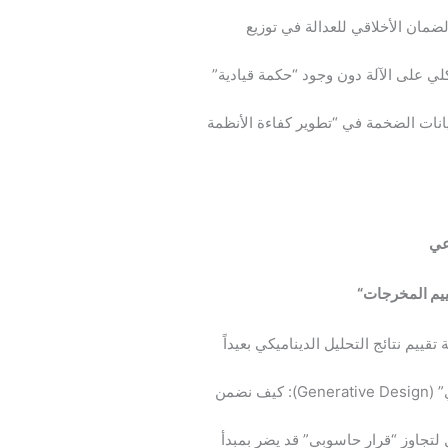
ضمان الأخلاقي للعدالة في توزيع
كلي على الآلة دون وجود “حكمة قيادية”
انات الضخمة في “تطوير كفاءة الأنظمة
اعي
قييم المخرجات
“
تقييم نتائج التحليل الديناميكي بعيداً
الرقابة الأخلاقية على أنظمة “التصميم التوليدي” (Generative Design): كيف نضمن
ل لتجاوز “قرار حاسوبي” قد يضر بمبدأ