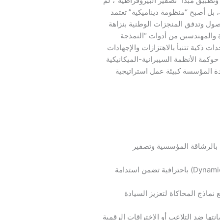
وتطبيق مبدأ “تصفير البيروقراطية”، لم
 بل أصبح “منظومة ديناميكية” تعتمد
ول وتدفق المنجزات الوطنية بنزاهة
ة والمهندسين من أدوات “النمذجة
دات ذكية تتنبأ بالاهتزازات والإجهادات
وكمة الأنظمة السيبرانية-الميكانيكية
ة المؤسسة كبيئة عمل استراتيجية
ها بالرشاقة المؤسسية وتصفير
تطوير مهارات التحليل الديناميكي (Dynamic Analysis) باحترافية تضمن استدامة
نماذج المحاكاة لتعزيز السيادة
تها ضد التلاعب أو الاختراقات الرقمية