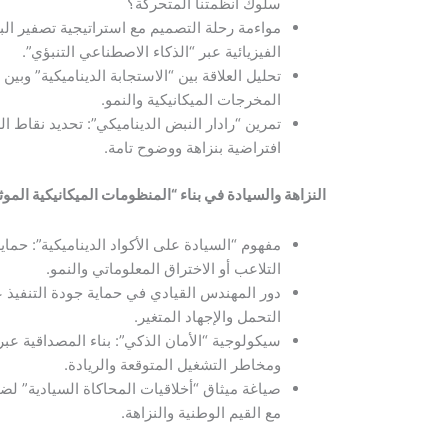
سلوك أنظمتنا المتحركة؟
مواءمة رحلة التصميم مع استراتيجية تصفير البي
الفيزيائية عبر “الذكاء الاصطناعي التنبؤي”.
تحليل العلاقة بين “الاستجابة الديناميكية” وبين
المخرجات الميكانيكية والنمو.
تمرين “رادار النبض الديناميكي”: تحديد نقاط 
افتراضية بنزاهة ووضوح تامة.
النزاهة والسيادة في بناء “المنظومات الميكانيكية الموث
مفهوم “السيادة على الأكواد الديناميكية”: حما
التلاعب أو الاختراق المعلوماتي والنمو.
دور المهندس القيادي في حماية جودة التنفيذ 
التحمل والإجهاد المتغير.
سيكولوجية “الأمان الذكي”: بناء المصداقية ع
ومخاطر التشغيل المتوقعة والريادة.
صياغة ميثاق “أخلاقيات المحاكاة السيادية” لض
مع القيم الوطنية والنزاهة.