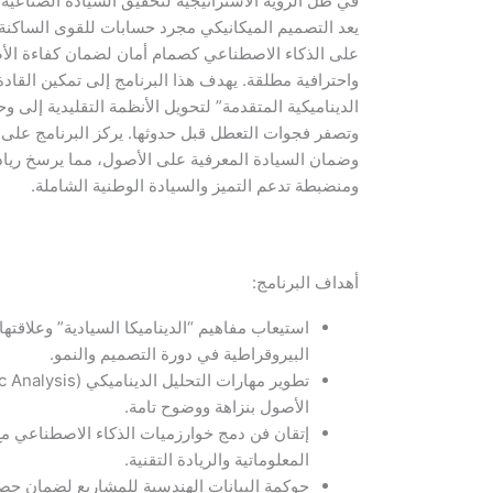
في ظل الرؤية الاستراتيجية لتحقيق السيادة الصناعية 
يعد التصميم الميكانيكي مجرد حسابات للقوى الساكنة،
على الذكاء الاصطناعي كصمام أمان لضمان كفاءة الأص
واحترافية مطلقة. يهدف هذا البرنامج إلى تمكين القاد
الديناميكية المتقدمة” لتحويل الأنظمة التقليدية إلى وح
وتصفر فجوات التعطل قبل حدوثها. يركز البرنامج على ح
وضمان السيادة المعرفية على الأصول، مما يرسخ رياد
ومنضبطة تدعم التميز والسيادة الوطنية الشاملة.
أهداف البرنامج:
استيعاب مفاهيم “الديناميكا السيادية” وعلاقت
البيروقراطية في دورة التصميم والنمو.
الأصول بنزاهة ووضوح تامة.
إتقان فن دمج خوارزميات الذكاء الاصطناعي مع 
المعلوماتية والريادة التقنية.
حوكمة البيانات الهندسية للمشاريع لضمان حصان