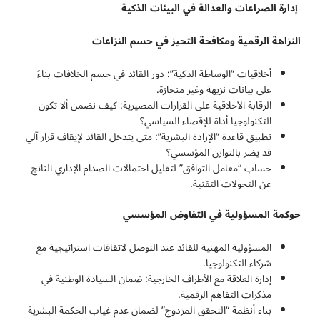
إدارة الصراعات والعدالة في البيئات الذكية
النزاهة الرقمية ومكافحة التحيز في حسم النزاعات
أخلاقيات “الوساطة الذكية”: دور القائد في حسم الخلافات بناءً
على بيانات نزيهة وغير منحازة.
الرقابة الأخلاقية على القرارات المصيرية: كيف نضمن ألا تكون
التكنولوجيا أداة للإقصاء السياسي؟
تطبيق قاعدة “الإرادة البشرية”: متى يتدخل القائد لإيقاف قرار آلي
قد يضر بالتوازن المؤسسي؟
حساب “معامل التوافق” لتقليل احتمالات الصدام الإداري الناتج
عن التحولات التقنية.
حوكمة المسؤولية في التفاوض المؤسسي
المسؤولية المهنية للقائد عند التوصل لاتفاقات استراتيجية مع
شركاء التكنولوجيا.
إدارة العلاقة مع الأطراف الخارجية: ضمان السيادة الوطنية في
مذكرات التفاهم الرقمية.
بناء أنظمة “التحقق المزدوج” لضمان عدم غياب الحكمة البشرية