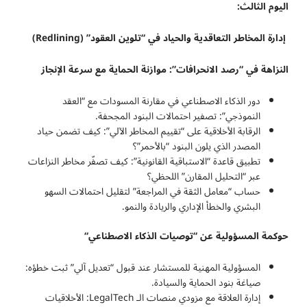
اليوم الثالث:
إدارة المخاطر التعاقدية والحياد في “تلوين العقود
” (Redlining)
النزاهة في “رصد الانحرافات”: موازنة الحماية مع سرعة الإنجاز
دور الذكاء الاصطناعي في مقارنة المسودات مع “العقد
النموذجي”: تصفير احتمالات البنود المجحفة.
الرقابة الأخلاقية على “تقييم المخاطر الآلي”: كيف تضمن حياد
المصدر الذي يلون البنود “بالأحمر”؟
تطبيق قاعدة “الاستباقية القانونية”: كيف تصفّر مخاطر النزاعات
عبر “التحليل المقارن” اللحظي؟
حساب “معامل الثقة في المراجعة” لتقليل احتمالات السهو
البشري والخطأ الإداري والريادة والنمو.
حوكمة المسؤولية عن “توصيات الذكاء الاصطناعي
“
المسؤولية المهنية للمستشار عند قبول “تعديل آلي” ثبت خطؤه:
صياغة بنود الحماية والسيادة.
إدارة العلاقة مع مزودي منصات الـ LegalTech: الأخلاقيات