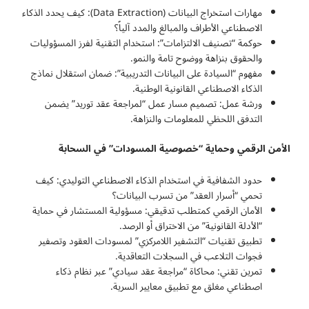
مهارات استخراج البيانات (Data Extraction): كيف يحدد الذكاء
الاصطناعي الأطراف والمبالغ والمدد آلياً؟
حوكمة “تصنيف الالتزامات”: استخدام التقنية لفرز المسؤوليات
والحقوق بنزاهة ووضوح تامة والنمو.
مفهوم “السيادة على البيانات التدريبية”: ضمان استقلال نماذج
الذكاء الاصطناعي القانونية الوطنية.
ورشة عمل: تصميم مسار عمل “لمراجعة عقد توريد” يضمن
التدفق اللحظي للمعلومات والنزاهة.
الأمن الرقمي وحماية “خصوصية المسودات” في السحابة
حدود الشفافية في استخدام الذكاء الاصطناعي التوليدي: كيف
تحمي “أسرار العقد” من تسرب البيانات؟
الأمان الرقمي كمتطلب تدقيقي: مسؤولية المستشار في حماية
“الأدلة القانونية” من الاختراق أو الرصد.
تطبيق تقنيات “التشفير اللامركزي” لمسودات العقود وتصفير
فجوات التلاعب في السجلات التعاقدية.
تمرين تقني: محاكاة “مراجعة عقد سيادي” عبر نظام ذكاء
اصطناعي مغلق مع تطبيق معايير السرية.