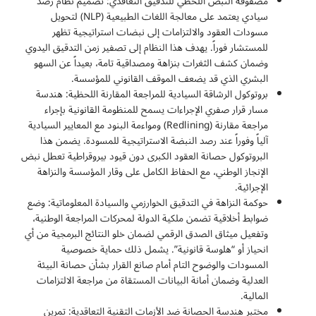
مصفوفة النبض اللحظي للتدقيق التعاقدي: تصميم نظام رصد
سيادي يعتمد على معالجة اللغات الطبيعية (NLP) لتحويل
مسودات العقود والالتزامات إلى نبضات استراتيجية تظهر
للمستشار فوراً. يهدف هذا النظام إلى تصفير زمن التدقيق اليدوي
وضمان كشف الثغرات بنزاهة ومصداقية تامة، بعيداً عن السهو
البشري الذي قد يضعف الموقف القانوني للمؤسسة.
بروتوكول الرشاقة السيادية للمراجعة المقارنة اللحظية: هندسة
مسار قرار صفري الإجراءات يسمح للمنظومة القانونية بإجراء
مراجعة مقارنة (Redlining) ومواءمة البنود مع المعايير السيادية
آلياً وفوراً عند رصد النبضة الاستراتيجية للمسودة. يضمن هذا
البروتوكول حصانة العقود الكبرى دون قيود بيروقراطية تعطل نبض
الإنجاز الوطني، مع الحفاظ الكامل على وقار المؤسسة والنزاهة
الإجرائية.
حوكمة النزاهة في التدقيق الخوارزمي والسيادة المعلوماتية: وضع
ضوابط أخلاقية تضمن ملكية الدولة لمحركات المراجعة الوطنية،
وتفعيل ميثاق الصدق الرقمي لضمان خلو النتائج البرمجية من أي
انحياز أو “هلوسة قانونية”. يشمل ذلك حماية خصوصية
المسودات والوضوح التام أمام صانع القرار بشأن حصانة البيئة
العدلية وضمان أمانة البيانات المستقاة من مراجعة الالتزامات
المالية.
مختبر هندسة الحصانة ضد الأزمات التقنية التعاقدية: تمرين