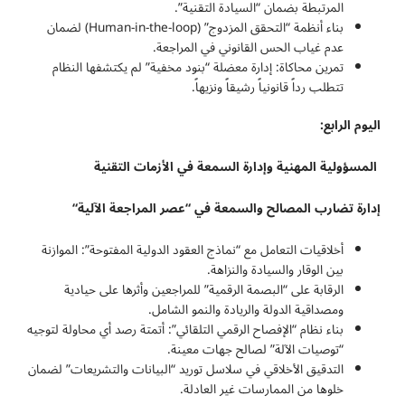
المرتبطة بضمان “السيادة التقنية”.
بناء أنظمة “التحقق المزدوج” (Human-in-the-loop) لضمان
عدم غياب الحس القانوني في المراجعة.
تمرين محاكاة: إدارة معضلة “بنود مخفية” لم يكتشفها النظام
تتطلب رداً قانونياً رشيقاً ونزيهاً.
اليوم الرابع:
المسؤولية المهنية وإدارة السمعة في الأزمات التقنية
إدارة تضارب المصالح والسمعة في “عصر المراجعة الآلية
“
أخلاقيات التعامل مع “نماذج العقود الدولية المفتوحة”: الموازنة
بين الوقار والسيادة والنزاهة.
الرقابة على “البصمة الرقمية” للمراجعين وأثرها على حيادية
ومصداقية الدولة والريادة والنمو الشامل.
بناء نظام “الإفصاح الرقمي التلقائي”: أتمتة رصد أي محاولة لتوجيه
“توصيات الآلة” لصالح جهات معينة.
التدقيق الأخلاقي في سلاسل توريد “البيانات والتشريعات” لضمان
خلوها من الممارسات غير العادلة.