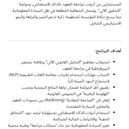
المستشارين من أدوات مراجعة العقود بالذكاء الاصطناعي، وحوكمة
“التدقيق الآلي”، وضمان الشفافية المطلقة في ظل السيادة المعلوماتية،
مما يرسخ مكانة المؤسسة كمنظومة ذكية تدعم التميز والنزاهة والنمو
الاستراتيجي الشامل.
أهداف البرنامج:
استيعاب مفاهيم “التحليل القانوني الآلي” وعلاقته بتصفير
البيروقراطية في مراجعة العقود.
اكتساب مهارات استخدام تقنيات معالجة اللغات الطبيعية (NLP)
لاستخراج البنود الحرجة آلياً.
تطبيق أطر الحوكمة لضمان نزاهة النتائج البرمجية وتجنب
“الهلوسة الرقمية” في النصوص القانونية.
إتقان فن “المراجعة المقارنة” (Redlining) بين مسودات العقود
والمعايير السيادية المعتمدة.
استخدام أدوات الذكاء الاصطناعي بمسؤولية لرصد بنود “المخاطر
الخفية” والالتزامات المالية المتراكمة.
تعزيز السيادة المعلوماتية عبر بناء “محركات مراجعة” وطنية محمية