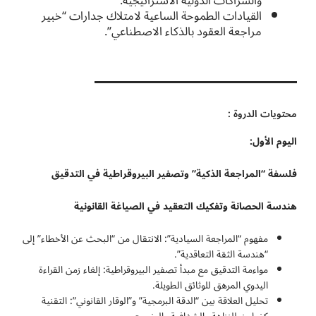
والشراكات الدولية الاستراتيجية.
القيادات الطموحة الساعية لامتلاك جدارات “خبير
مراجعة العقود بالذكاء الاصطناعي”.
محتويات الدروة :
اليوم الأول:
فلسفة “المراجعة الذكية” وتصفير البيروقراطية في التدقيق
هندسة الحصانة وتفكيك التعقيد في الصياغة القانونية
مفهوم “المراجعة السيادية”: الانتقال من “البحث عن الأخطاء” إلى
“هندسة الثقة التعاقدية”.
مواءمة التدقيق مع مبدأ تصفير البيروقراطية: إلغاء زمن القراءة
اليدوي المرهق للوثائق الطويلة.
تحليل العلاقة بين “الدقة البرمجية” و”الوقار القانوني”: التقنية