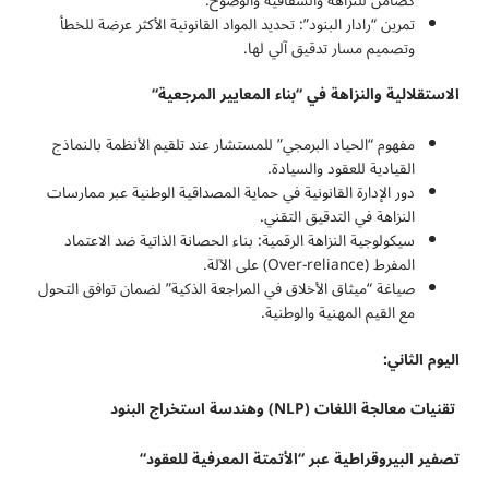
كضامن للنزاهة والشفافية والوضوح.
تمرين “رادار البنود”: تحديد المواد القانونية الأكثر عرضة للخطأ
وتصميم مسار تدقيق آلي لها.
الاستقلالية والنزاهة في “بناء المعايير المرجعية
“
مفهوم “الحياد البرمجي” للمستشار عند تلقيم الأنظمة بالنماذج
القيادية للعقود والسيادة.
دور الإدارة القانونية في حماية المصداقية الوطنية عبر ممارسات
النزاهة في التدقيق التقني.
سيكولوجية النزاهة الرقمية: بناء الحصانة الذاتية ضد الاعتماد
المفرط (Over-reliance) على الآلة.
صياغة “ميثاق الأخلاق في المراجعة الذكية” لضمان توافق التحول
مع القيم المهنية والوطنية.
اليوم الثاني:
تقنيات معالجة اللغات
(NLP)
وهندسة استخراج البنود
تصفير البيروقراطية عبر “الأتمتة المعرفية للعقود
“