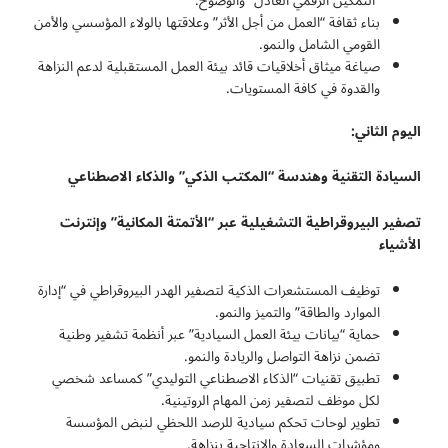
“التمكين الرقمي العادل” والوضوح.
بناء ثقافة “العمل من أجل الأثر” وعلاقتها بالولاء المؤسسي والأمن
القومي الشامل والنمو.
صياغة ميثاق أخلاقيات قائد بيئة العمل المستقبلية لدعم النزاهة
والقدوة في كافة المستويات.
اليوم الثاني:
السيادة التقنية وهندسة “المكتب الذكي” والذكاء الاصطناعي
تصفير البيروقراطية التشغيلية عبر “الأتمتة المكانية” وإنترنت
الأشياء
توظيف المستشعرات الذكية لتصفير الهدر البيروقراطي في “إدارة
الموارد والطاقة” والتميز والنمو.
حماية “بيانات بيئة العمل السيادية” عبر أنظمة تشفير وطنية
تضمن نزاهة التواصل والريادة والنمو.
تطبيق تقنيات “الذكاء الاصطناعي التوليدي” كمساعد شخصي
لكل موظف لتصفير زمن المهام الروتينية.
تطوير لوحات تحكم سيادية للرصد اللحظي لنبض المؤسسة
ومؤشرات السعادة والإنتاجية بنزاهة.