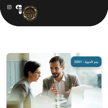
خطي
لى
لمحتوى
رمز الدورة : S001