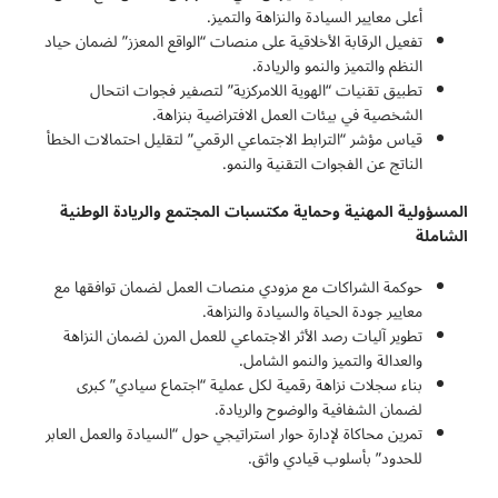
أعلى معايير السيادة والنزاهة والتميز.
تفعيل الرقابة الأخلاقية على منصات “الواقع المعزز” لضمان حياد
النظم والتميز والنمو والريادة.
تطبيق تقنيات “الهوية اللامركزية” لتصفير فجوات انتحال
الشخصية في بيئات العمل الافتراضية بنزاهة.
قياس مؤشر “الترابط الاجتماعي الرقمي” لتقليل احتمالات الخطأ
الناتج عن الفجوات التقنية والنمو.
المسؤولية المهنية وحماية مكتسبات المجتمع والريادة الوطنية
الشاملة
حوكمة الشراكات مع مزودي منصات العمل لضمان توافقها مع
معايير جودة الحياة والسيادة والنزاهة.
تطوير آليات رصد الأثر الاجتماعي للعمل المرن لضمان النزاهة
والعدالة والتميز والنمو الشامل.
بناء سجلات نزاهة رقمية لكل عملية “اجتماع سيادي” كبرى
لضمان الشفافية والوضوح والريادة.
تمرين محاكاة لإدارة حوار استراتيجي حول “السيادة والعمل العابر
للحدود” بأسلوب قيادي واثق.