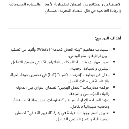
الاصطناعي والميتافيرس، لضمان استمرارية الأعمال والسيادة المعلوماتية
والريادة العالمية في ظل اقتصاد المعرفة المتسارع.
أهداف البرنامج:
استيعاب مفاهيم “بيئة العمل كخدمة” (WaaS) وأثرها في تصفير
البيروقراطية والنمو الوطني.
تطوير مهارات هندسة “المكاتب الافتراضية” التي تضمن التفاعل
البشري والسيادة الرقمية.
إتقان فن توظيف “إنترنت الأشياء” (IoT) في تحسين جودة الحياة
والإنتاجية في بيئات العمل.
حوكمة ممارسات “العمل الهجين” لضمان التوازن بين المرونة
والولاء المؤسسي والنزاهة.
تعزيز السيادة الإدارية عبر بناء “منظومات عمل وطنية” مستقلة
ومحمية سيبرانياً بالكامل.
تطبيق استراتيجيات القيادة في إدارة “التغيير الثقافي” لضمان
المصداقية والتميز العالمي الشامل.