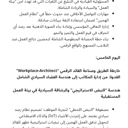
المسؤولية القيادية في التبليغ عن الثغرات التي قد تهدد أمن “بيئة
العمل” والسيادة والريادة الشاملة.
مهارات التواصل الأخلاقي عند حدوث خطأ في “نظام العمل
الهجين” لضمان استعادة الثقة ببيانات صادقة.
إدارة التعافي المؤسسي وإعادة بناء الصورة الذهنية بعد رصد أي
انحراف في قيم العمل والتميز والنمو.
بناء خطة الحصانة المنظومية الشاملة لتحصين نتائج العمل ضد
التلاعب الممنهج بالواقع الرقمي.
اليوم الخامس:
خارطة الطريق وصناعة القائد الرقمي
“Workplace-Architect”
القدوة: من إدارة المكاتب إلى هندسة الفضاء السيادي الشامل
هندسة “النبض الاستراتيجي” والرشاقة السيادية في بيئة العمل
المستقبلية
مصفوفة “النبض اللحظي” لتجربة الموظف: تصميم نظام رصد
سيادي يعتمد على إنترنت الأشياء (IoT) والذكاء الاصطناعي
لتحويل تدفق العمل الهجين إلى نبضات استراتيجية تظهر للقائد