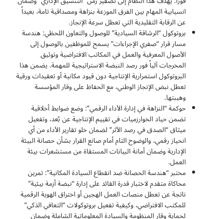
فوراً. يهدف هذا النظام إلى تصفير زمن “التنسيق الإداري” وضمان
انسيابية المهام بين الفرق الموزعة بنزاهة ومصداقية تامة، بعيداً
عن الرقابة التقليدية التي تعطل سرعة الإنجاز.
بروتوكول “الرشاقة السيادية” للوصول والتعاون اللحظي: هندسة
مسار قرار “صفري الإجراءات” يسمح للموظفين بالوصول إلى
الأصول المعرفية والعمل في المكاتب الافتراضية وتوثيق
المخرجات آلياً فور رصد النبضة الاستراتيجية للمهمة. يضمن هذا
البروتوكول استمرارية الإنتاجية دون قيود مكانية أو تعقيدات ورقية
تعطل نبض الإنجاز الوطني، مع الحفاظ على وقار المؤسسة
وهيبتها.
حوكمة “النزاهة في إدارة الأداء الرقمي”: وضع ضوابط أخلاقية
تضمن حياد الخوارزميات في تقييم الإنتاجية عن بُعد، وتفعيل
ميثاق “الصدق في رصد الأثر” لضمان خلو تقارير الأداء من أي
انحياز رقمي، والوضوح التام أمام صانع القرار بشأن حصانة البيئة
الإدارية وضمان أمانة البيانات المستقاة من مستشعرات بيئة
العمل.
مختبر “هندسة الحصانة ضد انقطاع السيادة المكانية”: تمرين
محاكاة متقدم لاختبار قدرة القائد على إدارة “نبضة أزمة بيئية”
ناتجة عن تعطل منصات العمل الهجين أو اختراق الهوية الرقمية
للمكتب الافتراضي، وكيفية تفعيل بروتوكولات “التعافي الذكي”
لحماية وقار المنظومة والسيادة المعلوماتية الشاملة وضمان