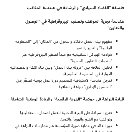
فلسفة “الفضاء السيادي” والرشاقة في هندسة المكاتب
هندسة تجربة الموظف وتصفير البيروقراطية في “الوصول
والتعاون
“
مفهوم بيئة العمل 2026 والتحول من “المكان” إلى “المنظومة
الرقمية” والتميز والنمو.
مواءمة الهياكل التنظيمية مع مبدأ تصفير البيروقراطية عبر
“منصات التعاون اللحظية”.
تحليل العلاقة بين “مرونة بيئة العمل” وبين بناء الثقة والمصداقية
الدولية في المنظومة الحكومية.
تمرين هندسة الاستباقية لتصميم دورة عمل يومية تصفّر زمن
“التنسيق الإداري” بنزاهة وشفافية.
قيادة النزاهة في حوكمة “الهوية الرقمية” والريادة الوطنية الشاملة
تعزيز السيادة على البنية التحتية للعمل لضمان استقلاليتها
وتوافقها مع القيم والهوية والتميز.
دور القائد في حماية صورة المؤسسة عبر ممارسات النزاهة في