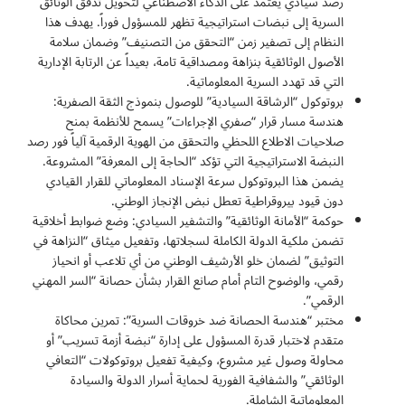
رصد سيادي يعتمد على الذكاء الاصطناعي لتحويل تدفق الوثائق
السرية إلى نبضات استراتيجية تظهر للمسؤول فوراً. يهدف هذا
النظام إلى تصفير زمن “التحقق من التصنيف” وضمان سلامة
الأصول الوثائقية بنزاهة ومصداقية تامة، بعيداً عن الرتابة الإدارية
التي قد تهدد السرية المعلوماتية.
بروتوكول “الرشاقة السيادية” للوصول بنموذج الثقة الصفرية:
هندسة مسار قرار “صفري الإجراءات” يسمح للأنظمة بمنح
صلاحيات الاطلاع اللحظي والتحقق من الهوية الرقمية آلياً فور رصد
النبضة الاستراتيجية التي تؤكد “الحاجة إلى المعرفة” المشروعة.
يضمن هذا البروتوكول سرعة الإسناد المعلوماتي للقرار القيادي
دون قيود بيروقراطية تعطل نبض الإنجاز الوطني.
حوكمة “الأمانة الوثائقية” والتشفير السيادي: وضع ضوابط أخلاقية
تضمن ملكية الدولة الكاملة لسجلاتها، وتفعيل ميثاق “النزاهة في
التوثيق” لضمان خلو الأرشيف الوطني من أي تلاعب أو انحياز
رقمي، والوضوح التام أمام صانع القرار بشأن حصانة “السر المهني
الرقمي”.
مختبر “هندسة الحصانة ضد خروقات السرية”: تمرين محاكاة
متقدم لاختبار قدرة المسؤول على إدارة “نبضة أزمة تسريب” أو
محاولة وصول غير مشروع، وكيفية تفعيل بروتوكولات “التعافي
الوثائقي” والشفافية الفورية لحماية أسرار الدولة والسيادة
المعلوماتية الشاملة.