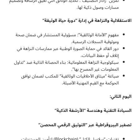
تمرين “رادار التصنيف”: تحديد الوثائق التي تعيق الرشاقة وتصميم
مسارات وصول ذكية لها.
الاستقلالية والنزاهة في إدارة “دورة حياة الوثيقة
“
مفهوم “الأمانة الوثائقية”: مسؤولية المستشار في ضمان صحة
وموثوقية السجلات الرسمية.
دور القائد في حماية الصورة الوطنية عبر ممارسات النزاهة في
إتلاف أو حفظ البيانات.
سيكولوجية النزاهة المعلوماتية: بناء الحصانة الذاتية ضد “تداول
المعلومات غير المصرح بها”.
صياغة “ميثاق الأخلاقيات الوثائقية” للمكتب لضمان توافق
الحوكمة مع القيم المهنية الأصيلة.
اليوم الثاني:
السيادة التقنية وهندسة “الأرشفة الذكية
“
تصفير البيروقراطية عبر “التوثيق الرقمي المحصن
“
تقنيات “سلاسل الكتل” (Blockchain) لتأمين المستندات