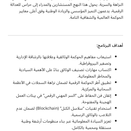
النزاهة والسرية. يحول هذا النهج المستشارين والمدراء إلى حراس للعدالة
الرقمية، يدعمون التميز المؤسسي والريادة الوطنية وفق أعلى معايير
الحوكمة العالمية والشفافية التامة.
أهداف البرنامج:
استيعاب مفاهيم الحوكمة الوثائقية وعلاقتها بالرشاقة الإدارية
وتصفير البيروقراطية.
اكتساب مهارات تصنيف الوثائق بناءً على الأهمية السيادية
والمخاطر المعلوماتية.
تطبيق أطر الحوكمة الرقمية لضمان نزاهة السجلات في الأنظمة
السحابية والمركزية.
إتقان فن الحفاظ على “السر المهني الرقمي” في بيئات العمل
الهجينة والمفتوحة.
استخدام تقنيات “سلاسل الكتل” (Blockchain) لضمان عدم
التلاعب بالوثائق الرسمية.
تعزيز السيادة المعلوماتية عبر بناء منظومات أرشفة وطنية
مستقلة ومحمية بالكامل.