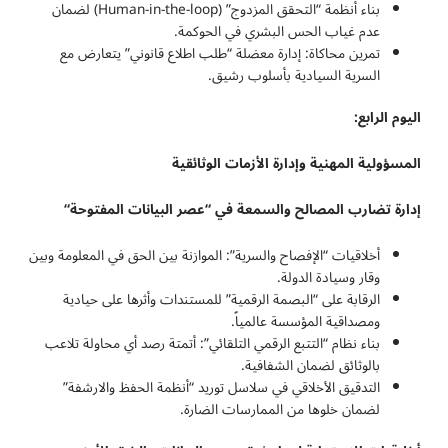
بناء أنظمة “التحقق المزدوج” (Human-in-the-loop) لضمان
عدم غياب الحس البشري في الحوكمة.
تمرين محاكاة: إدارة معضلة “طلب اطلاع قانوني” يتعارض مع
السرية السيادية بأسلوب رشيق.
اليوم الرابع:
المسؤولية المهنية وإدارة الأزمات الوثائقية
إدارة تضارب المصالح والسمعة في “عصر البيانات المفتوحة
“
أخلاقيات “الإفصاح والسرية”: الموازنة بين الحق في المعلومة وبين
وقار وسيادة الدولة.
الرقابة على “البصمة الرقمية” للمستندات وأثرها على حيادية
ومصداقية المؤسسة عالمياً.
بناء نظام “التتبع الرقمي التلقائي”: أتمتة رصد أي محاولة تلاعب
بالوثائق لضمان الشفافية.
التدقيق الأخلاقي في سلاسل توريد “أنظمة الحفظ والارشفة”
لضمان خلوها من الممارسات الضارة.